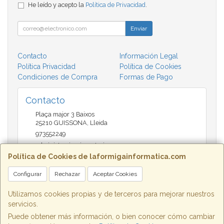
He leído y acepto la
Política de Privacidad
.
Enviar
Contacto
Información Legal
Política Privacidad
Política de Cookies
Condiciones de Compra
Formas de Pago
Contacto
Plaça major 3 Baixos
25210
GUISSONA
,
Lleida
973552249
administracio@insectari.com
Política de Cookies de laformigainformatica.com
Configurar
Rechazar
Aceptar Cookies
Horario
Matí de 9 a 13:30 - Tarda 17 a 20:30
Utilizamos cookies propias y de terceros para mejorar nuestros
servicios.
Puede obtener más información, o bien conocer cómo cambiar