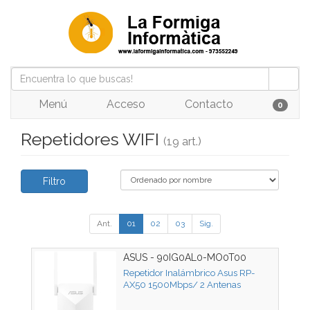
Menú
Acceso
Contacto
0
Repetidores WIFI
(19 art.)
Filtro
Ant.
01
02
03
Sig.
ASUS - 90IG0AL0-MO0T00
Repetidor Inalámbrico Asus RP-
AX50 1500Mbps/ 2 Antenas