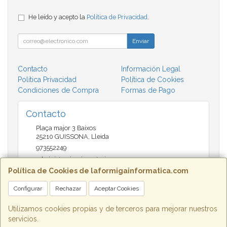
He leído y acepto la
Política de Privacidad
.
Enviar
Contacto
Información Legal
Política Privacidad
Política de Cookies
Condiciones de Compra
Formas de Pago
Contacto
Plaça major 3 Baixos
25210
GUISSONA
,
Lleida
973552249
administracio@insectari.com
Política de Cookies de laformigainformatica.com
Configurar
Rechazar
Aceptar Cookies
Horario
Matí de 9 a 13:30 - Tarda 17 a 20:30
Utilizamos cookies propias y de terceros para mejorar nuestros
servicios.