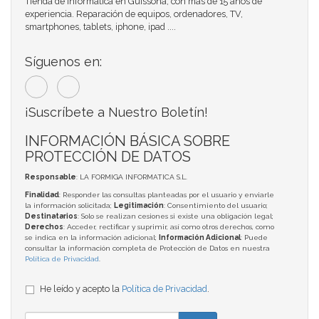
Tienda de Informática en Guissona, con más de 15 años de
experiencia. Reparación de equipos, ordenadores, TV,
smartphones, tablets, iphone, ipad ....
Síguenos en:
¡Suscríbete a Nuestro Boletín!
INFORMACIÓN BÁSICA SOBRE
PROTECCIÓN DE DATOS
Responsable
: LA FORMIGA INFORMATICA S.L.
Finalidad
: Responder las consultas planteadas por el usuario y enviarle
la información solicitada;
Legitimación
: Consentimiento del usuario;
Destinatarios
: Solo se realizan cesiones si existe una obligación legal;
Derechos
: Acceder, rectificar y suprimir, así como otros derechos, como
se indica en la información adicional;
Información Adicional
: Puede
consultar la información completa de Protección de Datos en nuestra
Política de Privacidad
.
He leído y acepto la
Política de Privacidad
.