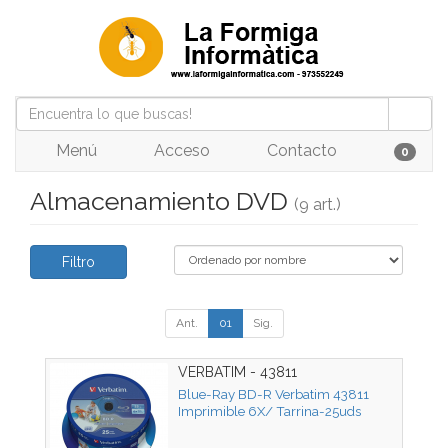
Menú
Acceso
Contacto
0
Almacenamiento DVD
(9 art.)
Filtro
Ant.
01
Sig.
VERBATIM - 43811
Blue-Ray BD-R Verbatim 43811
Imprimible 6X/ Tarrina-25uds