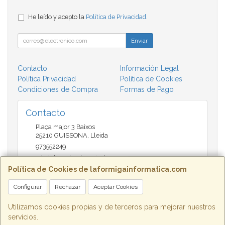
He leído y acepto la
Política de Privacidad
.
Enviar
Contacto
Información Legal
Política Privacidad
Política de Cookies
Condiciones de Compra
Formas de Pago
Contacto
Plaça major 3 Baixos
25210
GUISSONA
,
Lleida
973552249
administracio@insectari.com
Política de Cookies de laformigainformatica.com
Configurar
Rechazar
Aceptar Cookies
Horario
Matí de 9 a 13:30 - Tarda 17 a 20:30
Utilizamos cookies propias y de terceros para mejorar nuestros
servicios.