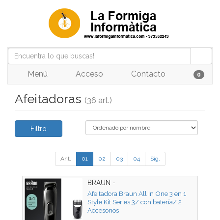
Menú
Acceso
Contacto
0
Afeitadoras
(36 art.)
Filtro
Ant.
01
02
03
04
Sig.
BRAUN -
Afeitadora Braun All in One 3 en 1
Style Kit Series 3/ con batería/ 2
Accesorios