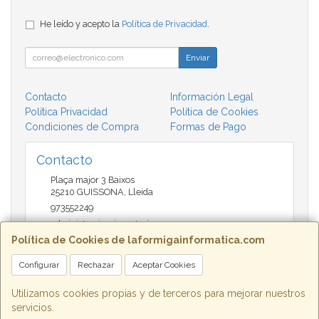
He leído y acepto la
Política de Privacidad
.
Enviar
Contacto
Información Legal
Política Privacidad
Política de Cookies
Condiciones de Compra
Formas de Pago
Contacto
Plaça major 3 Baixos
25210
GUISSONA
,
Lleida
973552249
administracio@insectari.com
Política de Cookies de laformigainformatica.com
Configurar
Rechazar
Aceptar Cookies
Horario
Matí de 9 a 13:30 - Tarda 17 a 20:30
Utilizamos cookies propias y de terceros para mejorar nuestros
servicios.