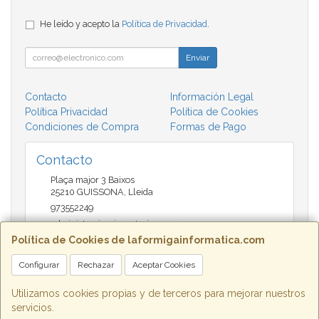
He leído y acepto la
Política de Privacidad
.
Enviar
Contacto
Información Legal
Política Privacidad
Política de Cookies
Condiciones de Compra
Formas de Pago
Contacto
Plaça major 3 Baixos
25210
GUISSONA
,
Lleida
973552249
administracio@insectari.com
Política de Cookies de laformigainformatica.com
Configurar
Rechazar
Aceptar Cookies
Horario
Matí de 9 a 13:30 - Tarda 17 a 20:30
Utilizamos cookies propias y de terceros para mejorar nuestros
servicios.