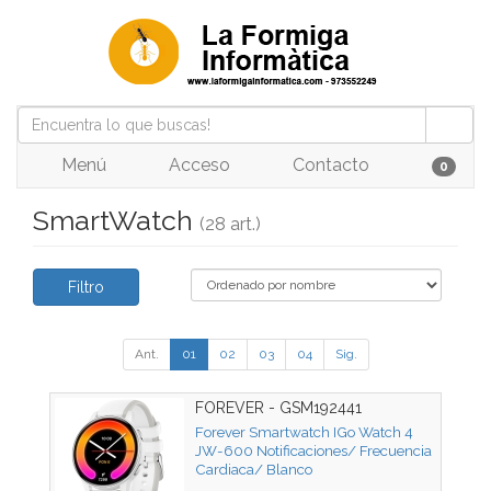
Menú
Acceso
Contacto
0
SmartWatch
(28 art.)
Filtro
Ant.
01
02
03
04
Sig.
FOREVER - GSM192441
Forever Smartwatch IGo Watch 4
JW-600 Notificaciones/ Frecuencia
Cardiaca/ Blanco