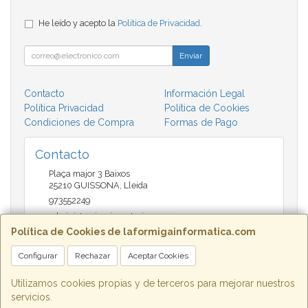
He leído y acepto la
Política de Privacidad
.
Enviar
Contacto
Información Legal
Política Privacidad
Política de Cookies
Condiciones de Compra
Formas de Pago
Contacto
Plaça major 3 Baixos
25210
GUISSONA
,
Lleida
973552249
administracio@insectari.com
Política de Cookies de laformigainformatica.com
Configurar
Rechazar
Aceptar Cookies
Horario
Matí de 9 a 13:30 - Tarda 17 a 20:30
Utilizamos cookies propias y de terceros para mejorar nuestros
servicios.