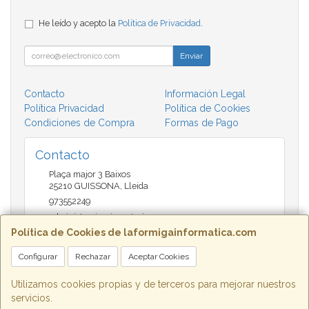
He leído y acepto la
Política de Privacidad
.
Enviar
Contacto
Información Legal
Política Privacidad
Política de Cookies
Condiciones de Compra
Formas de Pago
Contacto
Plaça major 3 Baixos
25210
GUISSONA
,
Lleida
973552249
administracio@insectari.com
Política de Cookies de laformigainformatica.com
Configurar
Rechazar
Aceptar Cookies
Horario
Matí de 9 a 13:30 - Tarda 17 a 20:30
Utilizamos cookies propias y de terceros para mejorar nuestros
servicios.