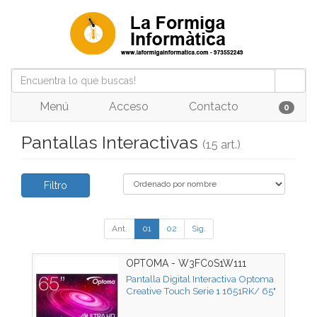
Menú
Acceso
Contacto
0
Pantallas Interactivas
(15 art.)
Filtro
Ant.
01
02
Sig.
OPTOMA - W3FC0S1W111
Pantalla Digital Interactiva Optoma
Creative Touch Serie 1 1651RK/ 65"