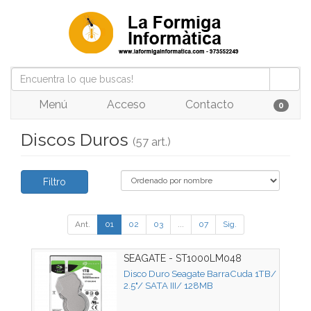
Menú
Acceso
Contacto
0
Discos Duros
(57 art.)
Filtro
Ant.
01
02
03
...
07
Sig.
SEAGATE - ST1000LM048
Disco Duro Seagate BarraCuda 1TB/
2.5"/ SATA III/ 128MB