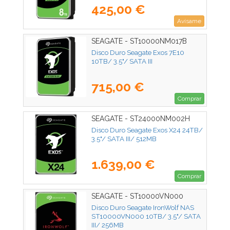
425,00 €
Avísame
SEAGATE - ST10000NM017B
Disco Duro Seagate Exos 7E10
10TB/ 3.5"/ SATA III
715,00 €
Comprar
SEAGATE - ST24000NM002H
Disco Duro Seagate Exos X24 24TB/
3.5"/ SATA III/ 512MB
1.639,00 €
Comprar
SEAGATE - ST10000VN000
Disco Duro Seagate IronWolf NAS
ST10000VN000 10TB/ 3.5"/ SATA
III/ 256MB