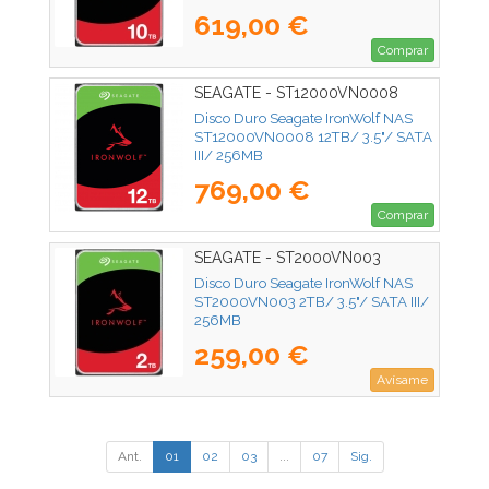
619,00 €
Comprar
SEAGATE - ST12000VN0008
Disco Duro Seagate IronWolf NAS
ST12000VN0008 12TB/ 3.5"/ SATA
III/ 256MB
769,00 €
Comprar
SEAGATE - ST2000VN003
Disco Duro Seagate IronWolf NAS
ST2000VN003 2TB/ 3.5"/ SATA III/
256MB
259,00 €
Avísame
Ant.
01
02
03
...
07
Sig.