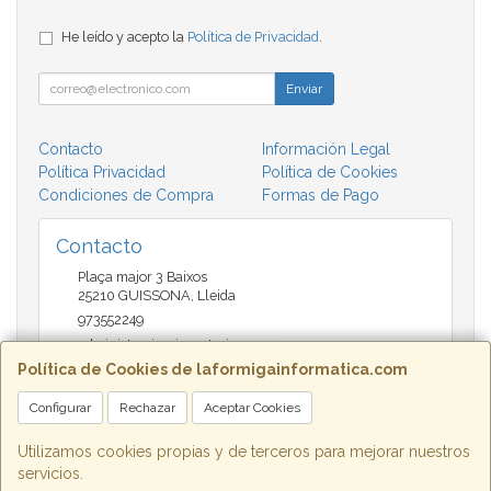
He leído y acepto la
Política de Privacidad
.
Enviar
Contacto
Información Legal
Política Privacidad
Política de Cookies
Condiciones de Compra
Formas de Pago
Contacto
Plaça major 3 Baixos
25210
GUISSONA
,
Lleida
973552249
administracio@insectari.com
Política de Cookies de laformigainformatica.com
Configurar
Rechazar
Aceptar Cookies
Horario
Matí de 9 a 13:30 - Tarda 17 a 20:30
Utilizamos cookies propias y de terceros para mejorar nuestros
servicios.