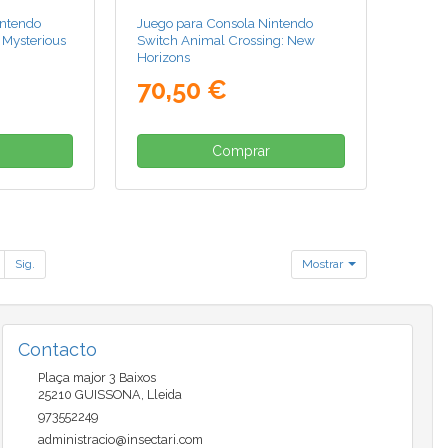
intendo
Juego para Consola Nintendo
 Mysterious
Switch Animal Crossing: New
Horizons
70,50 €
Comprar
Sig.
Mostrar
Contacto
Plaça major 3 Baixos
25210
GUISSONA
,
Lleida
973552249
administracio@insectari.com