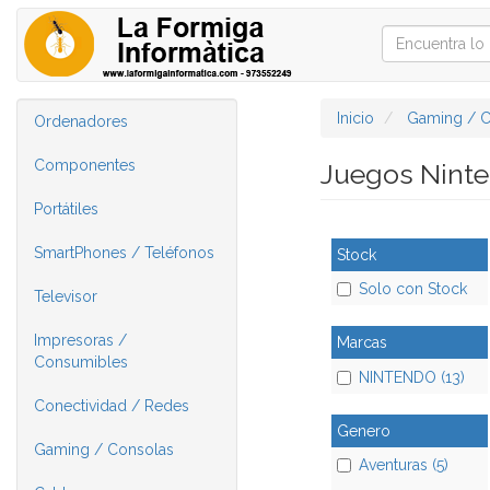
Inicio
Gaming / C
Ordenadores
Componentes
Juegos Nint
Portátiles
SmartPhones / Teléfonos
Stock
Solo con Stock
Televisor
Impresoras /
Marcas
Consumibles
NINTENDO (13)
Conectividad / Redes
Genero
Gaming / Consolas
Aventuras (5)