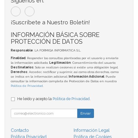
Síguenos en:
¡Suscríbete a Nuestro Boletín!
INFORMACIÓN BÁSICA SOBRE
PROTECCIÓN DE DATOS
Responsable
: LA FORMIGA INFORMATICA S.L.
Finalidad
: Responder las consultas planteadas por el usuario y enviarle
la información solicitada;
Legitimación
: Consentimiento del usuario;
Destinatarios
: Solo se realizan cesiones si existe una obligación legal;
Derechos
: Acceder, rectificar y suprimir, así como otros derechos, como
se indica en la información adicional;
Información Adicional
: Puede
consultar la información completa de Protección de Datos en nuestra
Política de Privacidad
.
He leído y acepto la
Política de Privacidad
.
Enviar
Contacto
Información Legal
Política Privacidad
Política de Cookies