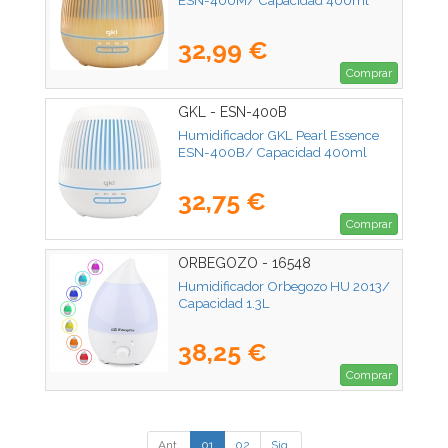
ESN-400M/ Capacidad 400ml
32,99 €
Comprar
GKL - ESN-400B
Humidificador GKL Pearl Essence
ESN-400B/ Capacidad 400ml
32,75 €
Comprar
ORBEGOZO - 16548
Humidificador Orbegozo HU 2013/
Capacidad 1.3L
38,25 €
Comprar
Ant.
01
02
Sig.