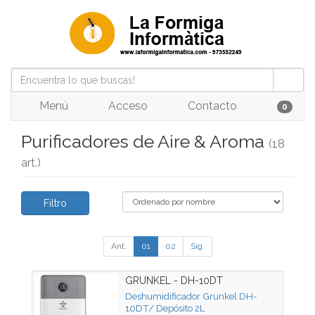
Menú
Acceso
Contacto
0
Purificadores de Aire & Aroma
(18
art.)
Filtro
Ant.
01
02
Sig.
GRUNKEL - DH-10DT
Deshumidificador Grunkel DH-
10DT/ Depósito 2L