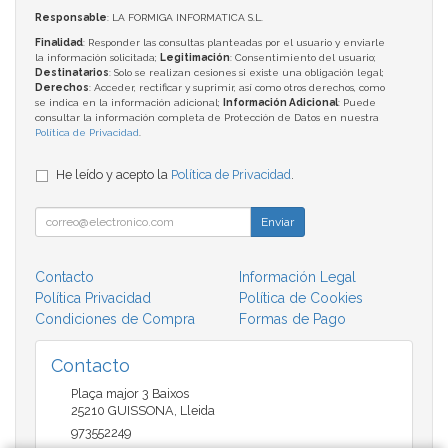
Responsable
: LA FORMIGA INFORMATICA S.L.
Finalidad
: Responder las consultas planteadas por el usuario y enviarle
la información solicitada;
Legitimación
: Consentimiento del usuario;
Destinatarios
: Solo se realizan cesiones si existe una obligación legal;
Derechos
: Acceder, rectificar y suprimir, así como otros derechos, como
se indica en la información adicional;
Información Adicional
: Puede
consultar la información completa de Protección de Datos en nuestra
Política de Privacidad
.
He leído y acepto la
Política de Privacidad
.
Enviar
Contacto
Información Legal
Política Privacidad
Política de Cookies
Condiciones de Compra
Formas de Pago
Contacto
Plaça major 3 Baixos
25210
GUISSONA
,
Lleida
973552249