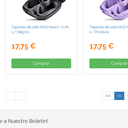
Tapones de oído NGS Noon/ S-M-
Tapones de oído NGS
L/ Negros
L/ Púrpura
17,75 €
17,75 €
Comprar
Comprar
Ant.
01
e a Nuestro Boletín!