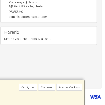
Plaça major 3 Baixos
25210
GUISSONA
,
Lleida
973552249
administracio@insectari.com
Horario
Matí de 9 a 13:30 - Tarda 17 a 20:30
Configurar
Rechazar
Aceptar Cookies