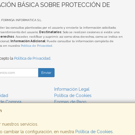
CIÓN BÁSICA SOBRE PROTECCIÓN DE
A FORMIGA INFORMATICA S.L.
der las consultas planteadas por el usuario y enviarle la información solicitada;
onsentimiento del usuario;
Destinatarios
: Solo se realizan cesiones si existe una
erechos
: Acceder, rectificar y suprimir, así como otros derechos, como se indica en
cional;
Información Adicional
: Puede consultar la información completa de
tos en nuestra
Política de Privacidad
.
acepto la
Política de Privacidad
.
Enviar
Información Legal
cidad
Política de Cookies
 de Compra
Formas de Pago
m
 nuestros servicios.
 cambiar la configuración, en nuestra
, , , , España. - C.I.F.: B25662933 - Tfno:
Política de Cookies
.