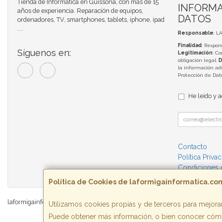
Tienda de Informática en Guissona, con más de 15
INFORMA
años de experiencia. Reparación de equipos,
DATOS
ordenadores, TV, smartphones, tablets, iphone, ipad
....
Responsable
: L
Finalidad
: Respon
Síguenos en:
Legitimación
: C
obligación legal;
D
la información adi
Protección de Da
He leído y 
Contacto
Política Priva
Condiciones
Política de Cookies de laformigainformatica.co
laformigainformatica.com © 2026
Utilizamos cookies propias y de terceros para mejorar
Puede obtener más información, o bien conocer cómo