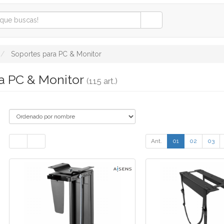
Soportes para PC & Monitor
a PC & Monitor
(115 art.)
Ant.
01
02
03