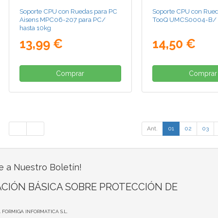
Soporte CPU con Ruedas para PC
Soporte CPU con Rued
Aisens MPC06-207 para PC/
TooQ UMCS0004-B/ h
hasta 10kg
13,99 €
14,50 €
Comprar
Comprar
Ant.
01
02
03
e a Nuestro Boletín!
CIÓN BÁSICA SOBRE PROTECCIÓN DE
A FORMIGA INFORMATICA S.L.