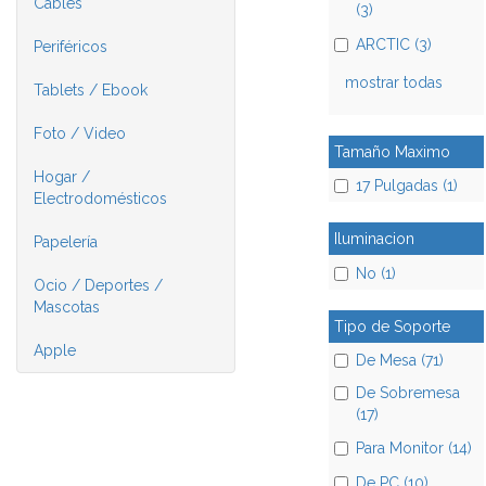
Cables
(3)
ARCTIC (3)
Periféricos
mostrar todas
Tablets / Ebook
Foto / Video
Tamaño Maximo
Hogar /
17 Pulgadas (1)
Electrodomésticos
Iluminacion
Papelería
No (1)
Ocio / Deportes /
Mascotas
Tipo de Soporte
Apple
De Mesa (71)
De Sobremesa
(17)
Para Monitor (14)
De PC (10)