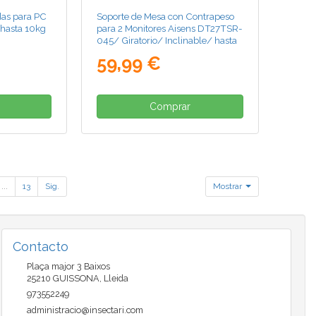
as para PC
Soporte de Mesa con Contrapeso
asta 10kg
para 2 Monitores Aisens DT27TSR-
045/ Giratorio/ Inclinable/ hasta
9kg
59,99 €
Comprar
...
13
Sig.
Mostrar
Contacto
Plaça major 3 Baixos
25210
GUISSONA
,
Lleida
973552249
administracio@insectari.com