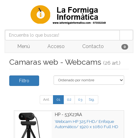
Menú
Acceso
Contacto
0
Camaras web - Webcams
(26 art.)
Filtro
Ant.
01
02
03
Sig.
HP - 53X27AA
Webcam HP 325 FHD/ Enfoque
Automático/ 1920 x 1080 Full HD