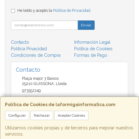
He leído y acepto la
Política de Privacidad
.
Enviar
Contacto
Información Legal
Política Privacidad
Política de Cookies
Condiciones de Compra
Formas de Pago
Contacto
Plaça major 3 Baixos
25210
GUISSONA
,
Lleida
973552249
administracio@insectari.com
Política de Cookies de laformigainformatica.com
Configurar
Rechazar
Aceptar Cookies
Horario
Matí de 9 a 13:30 - Tarda 17 a 20:30
Utilizamos cookies propias y de terceros para mejorar nuestros
servicios.