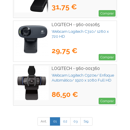
31,75 €
Comprar
LOGITECH - 960-001065
Webcam Logitech C310/ 1280 x
720 HD
29,75 €
Comprar
LOGITECH - 960-001360
Webcam Logitech C920e/ Enfoque
Automático/ 1920 x 1080 Full HD
86,50 €
Comprar
Ant.
01
02
03
Sig.