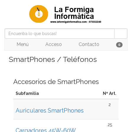
Menú
Acceso
Contacto
0
SmartPhones / Teléfonos
Accesorios de SmartPhones
Subfamilia
Nº Art.
2
Auriculares SmartPhones
25
Cargadores 45W-60W