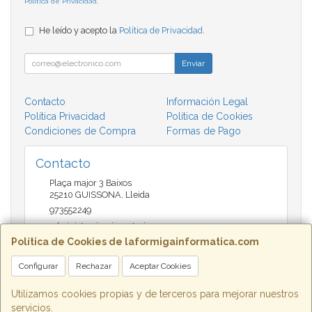
Política de Privacidad
.
He leído y acepto la
Política de Privacidad
.
Enviar
Contacto
Información Legal
Política Privacidad
Política de Cookies
Condiciones de Compra
Formas de Pago
Contacto
Plaça major 3 Baixos
25210
GUISSONA
,
Lleida
973552249
administracio@insectari.com
Política de Cookies de laformigainformatica.com
Configurar
Rechazar
Aceptar Cookies
Horario
Matí de 9 a 13:30 - Tarda 17 a 20:30
Utilizamos cookies propias y de terceros para mejorar nuestros
servicios.