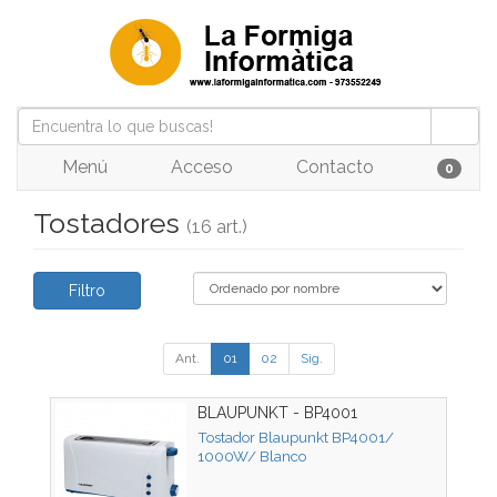
Menú
Acceso
Contacto
0
Tostadores
(16 art.)
Filtro
Ant.
01
02
Sig.
BLAUPUNKT - BP4001
Tostador Blaupunkt BP4001/
1000W/ Blanco