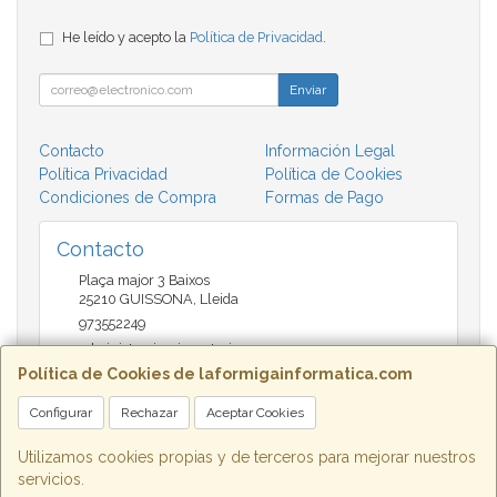
He leído y acepto la
Política de Privacidad
.
Enviar
Contacto
Información Legal
Política Privacidad
Política de Cookies
Condiciones de Compra
Formas de Pago
Contacto
Plaça major 3 Baixos
25210
GUISSONA
,
Lleida
973552249
administracio@insectari.com
Política de Cookies de laformigainformatica.com
Configurar
Rechazar
Aceptar Cookies
Horario
Matí de 9 a 13:30 - Tarda 17 a 20:30
Utilizamos cookies propias y de terceros para mejorar nuestros
servicios.