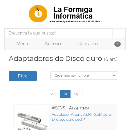
Menú
Acceso
Contacto
0
Adaptadores de Disco duro
(6 art.)
Filtro
Ant.
01
Sig.
AISENS - A129-0149
Adaptador Aisens A129-0149 para
1x disco duro de 2.5"