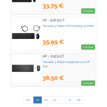
33,75 €
Comprar
HP - 9SR36UT
Teclado y Ratón HP Desktop 320MK
35,99 €
Comprar
HP - 1Y4D0UT
Teclado y Ratón Inalámbricos HP
235
36,50 €
Comprar
Ant.
01
02
03
...
10
Sig.