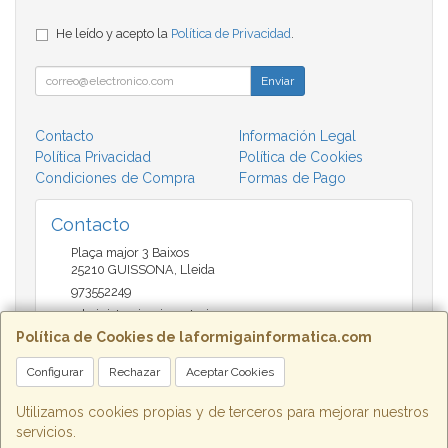
He leído y acepto la
Política de Privacidad
.
Enviar
Contacto
Información Legal
Política Privacidad
Política de Cookies
Condiciones de Compra
Formas de Pago
Contacto
Plaça major 3 Baixos
25210
GUISSONA
,
Lleida
973552249
administracio@insectari.com
Política de Cookies de laformigainformatica.com
Configurar
Rechazar
Aceptar Cookies
Horario
Matí de 9 a 13:30 - Tarda 17 a 20:30
Utilizamos cookies propias y de terceros para mejorar nuestros
servicios.