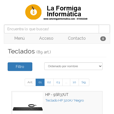
Menú
Acceso
Contacto
0
Teclados
(89 art.)
Filtro
Ant.
01
02
03
...
10
Sig.
HP - 9SR37UT
Teclado HP 320K/ Negro