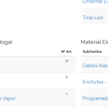
Linternas y
Tiras Led
Hogar
Material El
Nº Art.
Subfamilia
37
Cables Ala
6
Enchufes - 
1
e Vapor
Programad