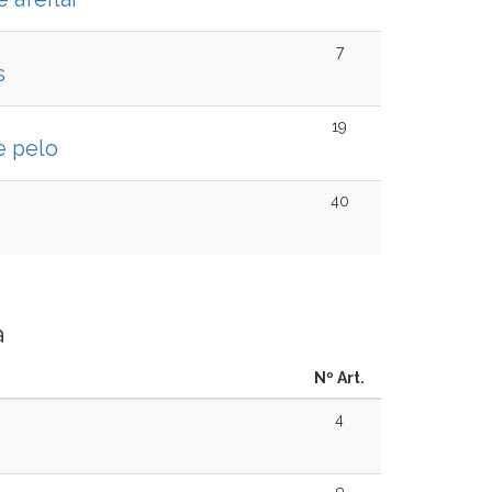
7
s
19
e pelo
40
a
Nº Art.
4