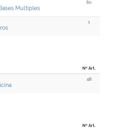
60
Bases Multiples
1
ros
Nº Art.
48
icina
Nº Art.