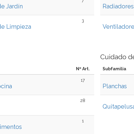
7
e Jardín
Radiadores
3
de Limpieza
Ventiladore
Cuidado d
Nº Art.
Subfamilia
17
ocina
Planchas
28
Quitapelus
1
limentos