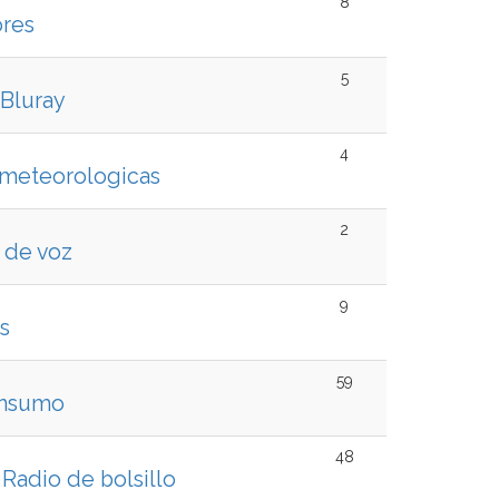
8
res
5
Bluray
4
 meteorologicas
2
 de voz
9
s
59
onsumo
48
Radio de bolsillo