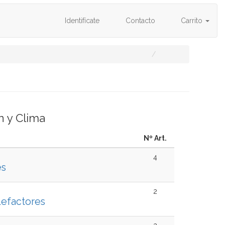
Identifícate
Contacto
Carrito
n y Clima
Nº Art.
4
es
2
lefactores