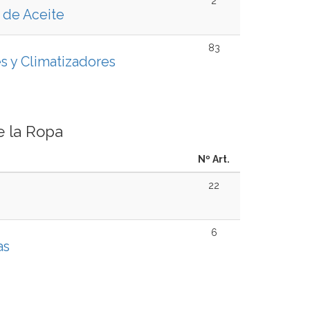
2
 de Aceite
83
s y Climatizadores
e la Ropa
Nº Art.
22
6
as