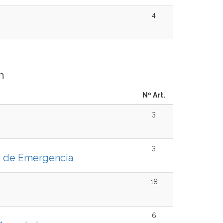
4
n
Nº Art.
3
3
n de Emergencia
18
6