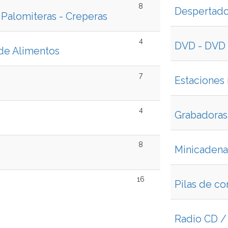
8
Despertado
- Palomiteras - Creperas
4
DVD - DVD 
de Alimentos
7
Estaciones
4
Grabadoras
8
Minicadena
16
Pilas de c
Radio CD / 