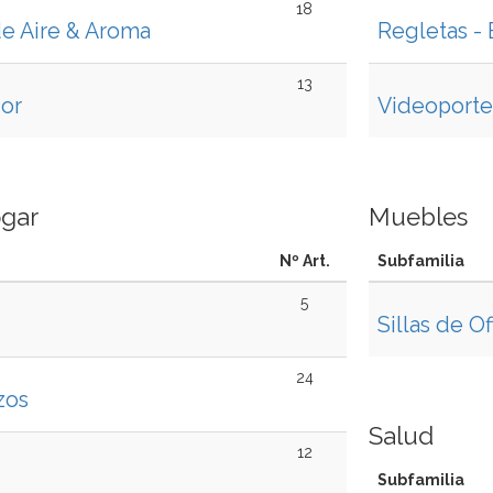
18
de Aire & Aroma
Regletas - 
13
dor
Videoporte
gar
Muebles
Nº Art.
Subfamilia
5
Sillas de Of
24
zos
Salud
12
Subfamilia