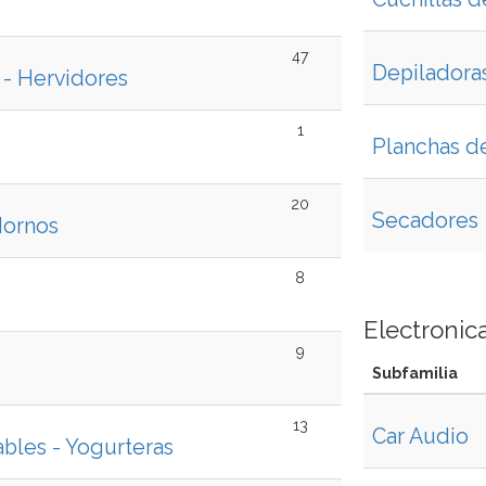
47
Depiladora
 - Hervidores
1
Planchas d
20
Secadores
Hornos
8
Electronic
9
Subfamilia
13
Car Audio
bles - Yogurteras