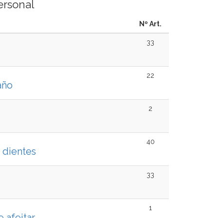
ersonal
Nº Art.
33
s
22
año
2
40
 dientes
33
1
e afeitar