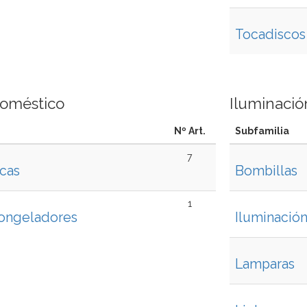
Tocadiscos
doméstico
Iluminació
Nº Art.
Subfamilia
7
icas
Bombillas
1
 Congeladores
Iluminació
Lamparas