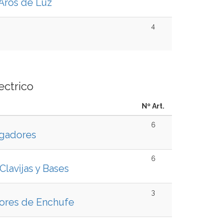
 Aros de Luz
4
ectrico
Nº Art.
6
rgadores
6
Clavijas y Bases
3
ores de Enchufe