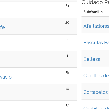
Cuidado P
61
Subfamilia
20
Afeitadora
afe
2
Basculas B
s
1
Belleza
15
Cepillos de
 vacio
10
Cortapelos
17
Cuchillas d