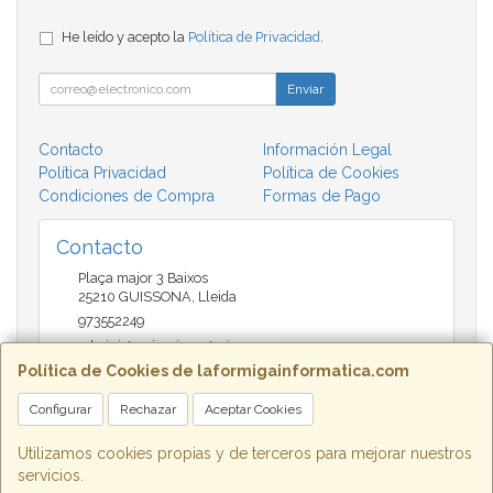
He leído y acepto la
Política de Privacidad
.
Enviar
Contacto
Información Legal
Política Privacidad
Política de Cookies
Condiciones de Compra
Formas de Pago
Contacto
Plaça major 3 Baixos
25210
GUISSONA
,
Lleida
973552249
administracio@insectari.com
Política de Cookies de laformigainformatica.com
Configurar
Rechazar
Aceptar Cookies
Horario
Matí de 9 a 13:30 - Tarda 17 a 20:30
Utilizamos cookies propias y de terceros para mejorar nuestros
servicios.