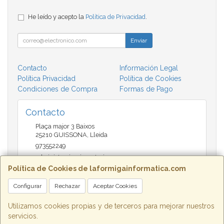
He leído y acepto la
Política de Privacidad
.
Enviar
Contacto
Información Legal
Política Privacidad
Política de Cookies
Condiciones de Compra
Formas de Pago
Contacto
Plaça major 3 Baixos
25210
GUISSONA
,
Lleida
973552249
administracio@insectari.com
Política de Cookies de laformigainformatica.com
Configurar
Rechazar
Aceptar Cookies
Horario
Matí de 9 a 13:30 - Tarda 17 a 20:30
Utilizamos cookies propias y de terceros para mejorar nuestros
servicios.