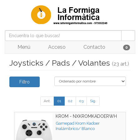
Menú
Acceso
Contacto
0
Joysticks / Pads / Volantes
(23 art.)
Filtro
Ant.
01
02
03
Sig.
KROM - NXKROMKADOERWH
Gamepad Krom Kadoer
Inalámbrico/ Blanco