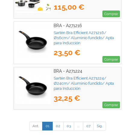
115,00 €
Comprar
BRA - A271216
Sartén Bra Efficient A271216/
Ø16cm/ Aluminio fundido/ Apta
para Inducción
23,50 €
Comprar
BRA - A271224
Sartén Bra Efficient A271224/
Ø24cm/ Aluminio fundido/ Apta
para Inducción
32,25 €
Comprar
Ant.
01
02
03
...
07
Sig.