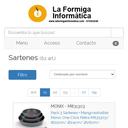
Menú
Acceso
Contacto
0
Sartenes
(62 art.)
Filtro
Ant.
01
02
03
...
07
Sig.
MONIX - M831303
Pack 3 Sartenes + Mango extraíble
Monix One Click Pietra M831303/
Ø20cm/ Ø24cm/ Ø26cm/
Aluminio forjado/ Apta para