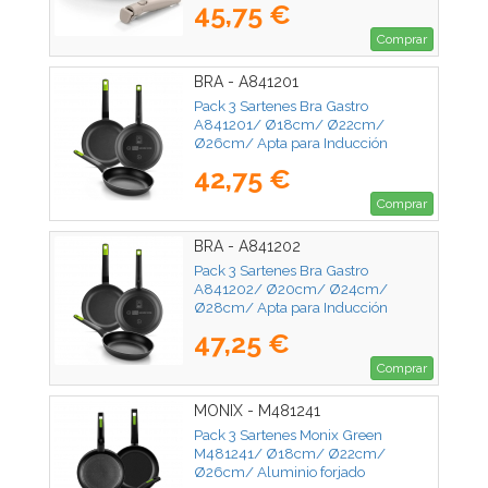
45,75 €
Inducción
Comprar
BRA - A841201
Pack 3 Sartenes Bra Gastro
A841201/ Ø18cm/ Ø22cm/
Ø26cm/ Apta para Inducción
42,75 €
Comprar
BRA - A841202
Pack 3 Sartenes Bra Gastro
A841202/ Ø20cm/ Ø24cm/
Ø28cm/ Apta para Inducción
47,25 €
Comprar
MONIX - M481241
Pack 3 Sartenes Monix Green
M481241/ Ø18cm/ Ø22cm/
Ø26cm/ Aluminio forjado