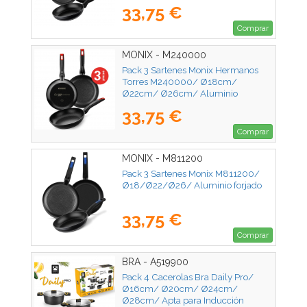
33,75 €
Comprar
MONIX - M240000
Pack 3 Sartenes Monix Hermanos
Torres M240000/ Ø18cm/
Ø22cm/ Ø26cm/ Aluminio
forjado/ Apta para Inducción
33,75 €
Comprar
MONIX - M811200
Pack 3 Sartenes Monix M811200/
Ø18/Ø22/Ø26/ Aluminio forjado
33,75 €
Comprar
BRA - A519900
Pack 4 Cacerolas Bra Daily Pro/
Ø16cm/ Ø20cm/ Ø24cm/
Ø28cm/ Apta para Inducción