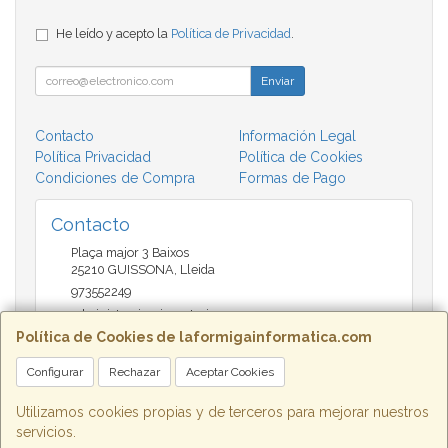
He leído y acepto la
Política de Privacidad
.
Enviar
Contacto
Información Legal
Política Privacidad
Política de Cookies
Condiciones de Compra
Formas de Pago
Contacto
Plaça major 3 Baixos
25210
GUISSONA
,
Lleida
973552249
administracio@insectari.com
Política de Cookies de laformigainformatica.com
Configurar
Rechazar
Aceptar Cookies
Horario
Matí de 9 a 13:30 - Tarda 17 a 20:30
Utilizamos cookies propias y de terceros para mejorar nuestros
servicios.