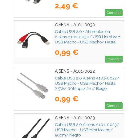
2m/ Negro
2,49 €
Comprar
AISENS - A101-0030
Cable USB 2.0 + Alimentación
Aisens A101-0030/ USB Hembra +
USB Macho - USB Macho/ Hasta
2.5W/ 60Mbps/ 15cm/ Negro/
0,99 €
Rojo
Comprar
AISENS - A101-0022
Cable USB 2.0 Aisens A101-0022/
USB Macho - USB Macho/ Hasta
2.5W/ 60Mbps/ 2m/ Beige
0,99 €
Comprar
AISENS - A101-0023
Cable USB 2.0 Aisens A101-0023/
USB Macho - USB Mini Macho/
50cm/ Negro