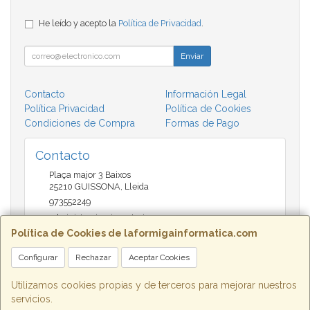
He leído y acepto la
Política de Privacidad
.
Enviar
Contacto
Información Legal
Política Privacidad
Política de Cookies
Condiciones de Compra
Formas de Pago
Contacto
Plaça major 3 Baixos
25210
GUISSONA
,
Lleida
973552249
administracio@insectari.com
Política de Cookies de laformigainformatica.com
Configurar
Rechazar
Aceptar Cookies
Horario
Matí de 9 a 13:30 - Tarda 17 a 20:30
Utilizamos cookies propias y de terceros para mejorar nuestros
servicios.