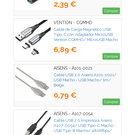
2,39 €
Comprar
VENTION - CQMHD
Cable de Carga Magnético USB
Tipo-C con Adaptador MicroUSB
Vention CQMHD/ MicroUSB Macho
- USB Tipo-C Macho/ USB Macho/
6,89 €
Hasta 60W/ 480Mbps/ 50cm/ Gris
Comprar
AISENS - A101-0021
Cable USB 2.0 Aisens A101-0021/
USB Macho - USB Macho/ 1m/
Beige
0,79 €
Comprar
AISENS - A107-0054
Cable USB 2.0 Impresora Aisens
A107-0054/ USB Tipo-C Macho -
USB Tipo-B Macho/ 480Mbps/