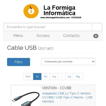
Menú
Acceso
Contacto
0
Cable USB
(207 art.)
Filtro
Ant.
01
02
03
...
23
Sig.
VENTION - CCVBB
Adaptador USB 3.1 Tipo-C Vention
CCVBB/ USB Tipo-C Macho - USB
Hembra