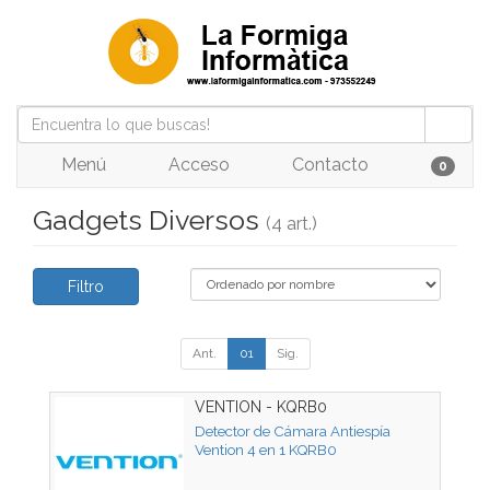
Menú
Acceso
Contacto
0
Gadgets Diversos
(4 art.)
Filtro
Ant.
01
Sig.
VENTION - KQRB0
Detector de Cámara Antiespía
Vention 4 en 1 KQRB0