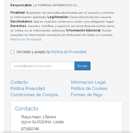
Responsable
: LA FORMIGA INFORMATICA S.L.
Finalidad
: Responder las consultas planteadas por el usuario y enviarle
la información solicitada;
Legitimación
: Consentimiento del usuario;
Destinatarios
: Solo se realizan cesiones si existe una obligación legal;
Derechos
: Acceder, rectificar y suprimir, así como otros derechos, como
se indica en la información adicional;
Información Adicional
: Puede
consultar la información completa de Protección de Datos en nuestra
Política de Privacidad
.
He leído y acepto la
Política de Privacidad
.
Enviar
Contacto
Información Legal
Política Privacidad
Política de Cookies
Condiciones de Compra
Formas de Pago
Contacto
Plaça major 3 Baixos
25210
GUISSONA
,
Lleida
973552249