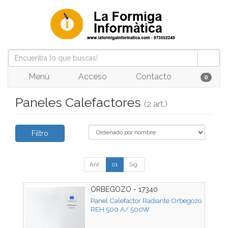
Menú
Acceso
Contacto
0
Paneles Calefactores
(2 art.)
Filtro
Ant.
01
Sig.
ORBEGOZO - 17340
Panel Calefactor Radiante Orbegozo
REH 500 A/ 500W