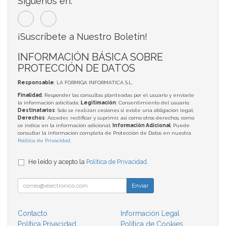
Síguenos en:
¡Suscríbete a Nuestro Boletín!
INFORMACIÓN BÁSICA SOBRE
PROTECCIÓN DE DATOS
Responsable
: LA FORMIGA INFORMATICA S.L.
Finalidad
: Responder las consultas planteadas por el usuario y enviarle
la información solicitada;
Legitimación
: Consentimiento del usuario;
Destinatarios
: Solo se realizan cesiones si existe una obligación legal;
Derechos
: Acceder, rectificar y suprimir, así como otros derechos, como
se indica en la información adicional;
Información Adicional
: Puede
consultar la información completa de Protección de Datos en nuestra
Política de Privacidad
.
He leído y acepto la
Política de Privacidad
.
Enviar
Contacto
Información Legal
Política Privacidad
Política de Cookies