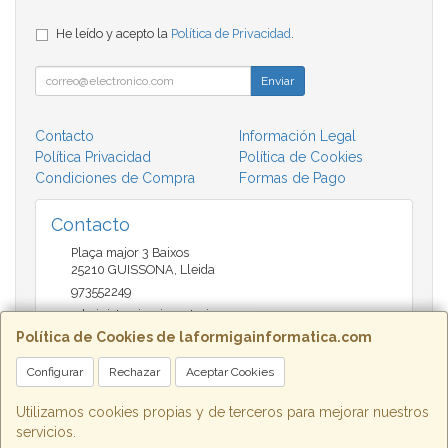
He leído y acepto la
Política de Privacidad
.
Enviar
Contacto
Información Legal
Política Privacidad
Política de Cookies
Condiciones de Compra
Formas de Pago
Contacto
Plaça major 3 Baixos
25210
GUISSONA
,
Lleida
973552249
administracio@insectari.com
Política de Cookies de laformigainformatica.com
Configurar
Rechazar
Aceptar Cookies
Horario
Matí de 9 a 13:30 - Tarda 17 a 20:30
Utilizamos cookies propias y de terceros para mejorar nuestros
servicios.