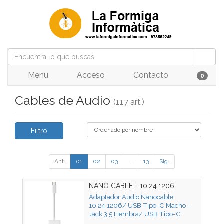
Menú
Acceso
Contacto
0
Cables de Audio
(117 art.)
Filtro
Ant.
01
02
03
...
13
Sig.
NANO CABLE - 10.24.1206
Adaptador Audio Nanocable
10.24.1206/ USB Tipo-C Macho -
Jack 3.5 Hembra/ USB Tipo-C
Hembra/ Blanco