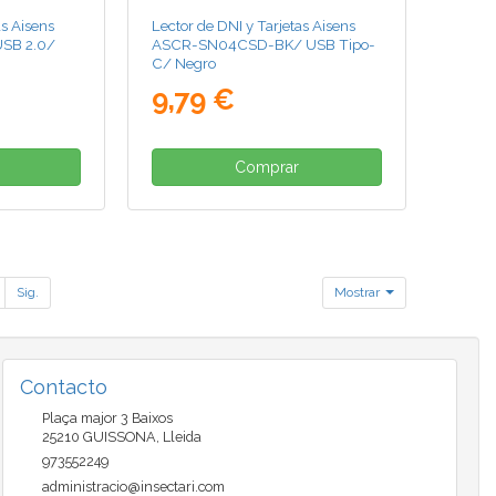
as Aisens
Lector de DNI y Tarjetas Aisens
SB 2.0/
ASCR-SN04CSD-BK/ USB Tipo-
C/ Negro
9,79 €
Comprar
Sig.
Mostrar
Contacto
Plaça major 3 Baixos
25210
GUISSONA
,
Lleida
973552249
administracio@insectari.com