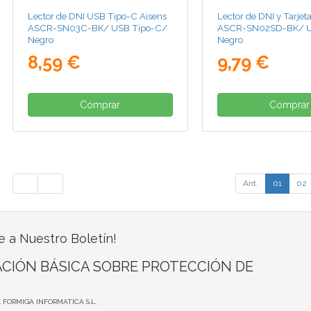
Lector de DNI USB Tipo-C Aisens
Lector de DNI y Tarjet
ASCR-SN03C-BK/ USB Tipo-C/
ASCR-SN02SD-BK/ U
Negro
Negro
8,59 €
9,79 €
Comprar
Comprar
Ant.
01
02
e a Nuestro Boletín!
CIÓN BÁSICA SOBRE PROTECCIÓN DE
A FORMIGA INFORMATICA S.L.