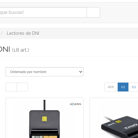
Lectores de DNI
 DNI
(18 art.)
Ant.
01
02