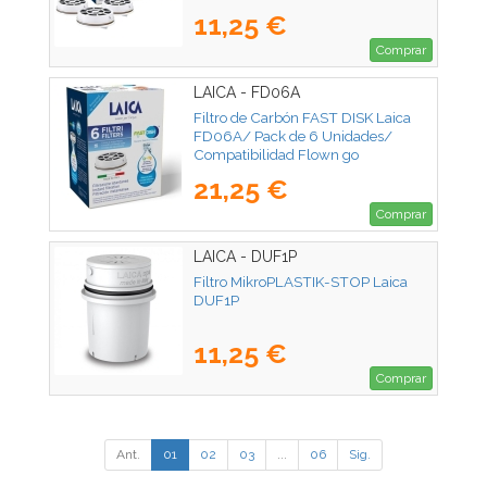
11,25 €
Comprar
LAICA - FD06A
Filtro de Carbón FAST DISK Laica
FD06A/ Pack de 6 Unidades/
Compatibilidad Flown go
21,25 €
Comprar
LAICA - DUF1P
Filtro MikroPLASTIK-STOP Laica
DUF1P
11,25 €
Comprar
Ant.
01
02
03
...
06
Sig.