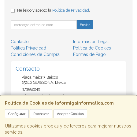
He leído y acepto la
Política de Privacidad
.
Enviar
Contacto
Información Legal
Política Privacidad
Política de Cookies
Condiciones de Compra
Formas de Pago
Contacto
Plaça major 3 Baixos
25210
GUISSONA
,
Lleida
973552249
administracio@insectari.com
Política de Cookies de laformigainformatica.com
Configurar
Rechazar
Aceptar Cookies
Horario
Matí de 9 a 13:30 - Tarda 17 a 20:30
Utilizamos cookies propias y de terceros para mejorar nuestros
servicios.