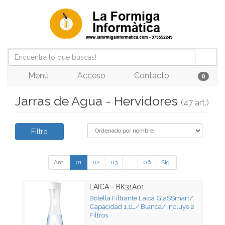
Menú
Acceso
Contacto
0
Jarras de Agua - Hervidores
(47 art.)
Filtro
Ant.
01
02
03
...
06
Sig.
LAICA - BK31A01
Botella Filtrante Laica GlaSSmart/
Capacidad 1.1L/ Blanca/ Incluye 2
Filtros