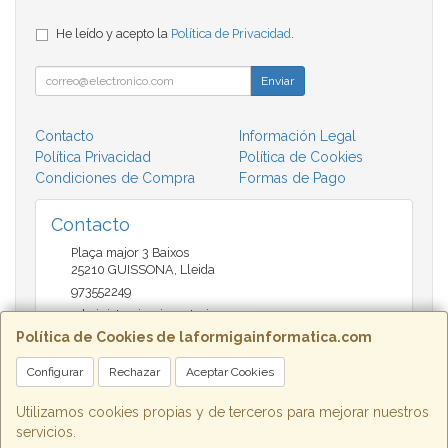
He leído y acepto la
Política de Privacidad
.
Enviar
Contacto
Información Legal
Política Privacidad
Política de Cookies
Condiciones de Compra
Formas de Pago
Contacto
Plaça major 3 Baixos
25210
GUISSONA
,
Lleida
973552249
administracio@insectari.com
Política de Cookies de laformigainformatica.com
Configurar
Rechazar
Aceptar Cookies
Horario
Matí de 9 a 13:30 - Tarda 17 a 20:30
Utilizamos cookies propias y de terceros para mejorar nuestros
servicios.