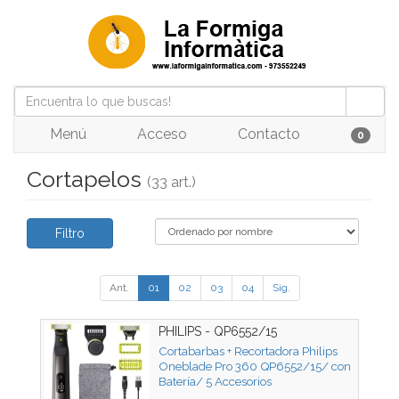
Menú
Acceso
Contacto
0
Cortapelos
(33 art.)
Filtro
Ant.
01
02
03
04
Sig.
PHILIPS - QP6552/15
Cortabarbas + Recortadora Philips
Oneblade Pro 360 QP6552/15/ con
Batería/ 5 Accesorios