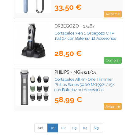
33,50 €
Avísame
ORBEGOZO - 17267
Cortapelos 7 en 1 Orbegozo CTP
1840/ con Batería/ 12 Accesorios
28,50 €
Comprar
PHILIPS - MG5921/15
Cortapelos All-In-One Trimmer
Philips Series 5000 MG5921/15/
con Batería/ 10 Accesorios
58,99 €
Avísame
Ant.
01
02
03
04
Sig.