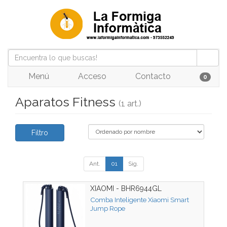
Menú
Acceso
Contacto
0
Aparatos Fitness
(1 art.)
Filtro
Ant.
01
Sig.
XIAOMI - BHR6944GL
Comba Inteligente Xiaomi Smart
Jump Rope