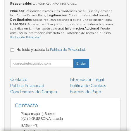
Responsable
: LA FORMIGA INFORMATICA S.L.
Finalidad
: Responder las consultas planteadas por el usuario y enviarle
la información solicitada;
Legitimación
: Consentimiento del usuario;
Destinatarios
: Solo se realizan cesiones si existe una obligación legal;
Derechos
: Acceder, rectificar y suprimir, así como otros derechos, como
se indica en la información adicional;
Información Adicional
: Puede
consultar la información completa de Protección de Datos en nuestra
Política de Privacidad
.
He leído y acepto la
Política de Privacidad
.
Enviar
Contacto
Información Legal
Política Privacidad
Política de Cookies
Condiciones de Compra
Formas de Pago
Contacto
Plaça major 3 Baixos
25210
GUISSONA
,
Lleida
973552249