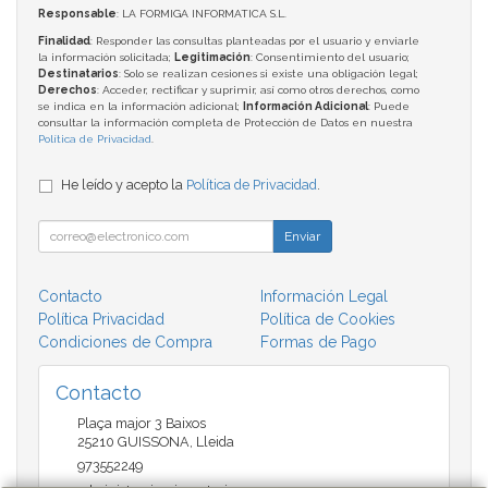
Responsable
: LA FORMIGA INFORMATICA S.L.
Finalidad
: Responder las consultas planteadas por el usuario y enviarle
la información solicitada;
Legitimación
: Consentimiento del usuario;
Destinatarios
: Solo se realizan cesiones si existe una obligación legal;
Derechos
: Acceder, rectificar y suprimir, así como otros derechos, como
se indica en la información adicional;
Información Adicional
: Puede
consultar la información completa de Protección de Datos en nuestra
Política de Privacidad
.
He leído y acepto la
Política de Privacidad
.
Enviar
Contacto
Información Legal
Política Privacidad
Política de Cookies
Condiciones de Compra
Formas de Pago
Contacto
Plaça major 3 Baixos
25210
GUISSONA
,
Lleida
973552249