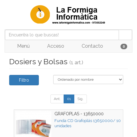
Menú
Acceso
Contacto
0
Dosiers y Bolsas
(1 art.)
Filtro
Ant.
01
Sig.
GRAFOPLAS - 13650000
Funda CD Grafoplás 13650000/ 10
unidades