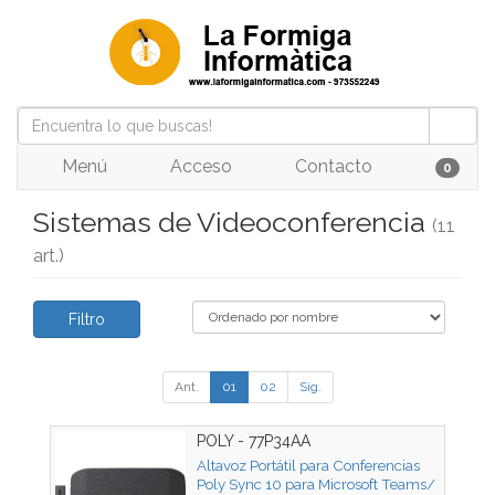
Menú
Acceso
Contacto
0
Sistemas de Videoconferencia
(11
art.)
Filtro
Ant.
01
02
Sig.
POLY - 77P34AA
Altavoz Portátil para Conferencias
Poly Sync 10 para Microsoft Teams/