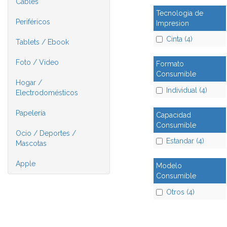
Cables
Tecnologia de
Periféricos
Impresion
Cinta (4)
Tablets / Ebook
Foto / Video
Formato
Consumible
Hogar /
Individual (4)
Electrodomésticos
Papelería
Capacidad
Consumible
Ocio / Deportes /
Estandar (4)
Mascotas
Apple
Modelo
Consumible
Otros (4)