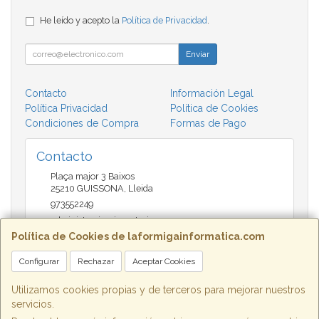
He leído y acepto la
Política de Privacidad
.
Enviar
Contacto
Información Legal
Política Privacidad
Política de Cookies
Condiciones de Compra
Formas de Pago
Contacto
Plaça major 3 Baixos
25210
GUISSONA
,
Lleida
973552249
administracio@insectari.com
Política de Cookies de laformigainformatica.com
Configurar
Rechazar
Aceptar Cookies
Horario
Matí de 9 a 13:30 - Tarda 17 a 20:30
Utilizamos cookies propias y de terceros para mejorar nuestros
servicios.