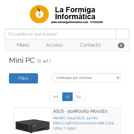
Menú
Acceso
Contacto
0
Mini PC
(6 art.)
Filtro
Ant.
01
Sig.
ASUS - 90AR0062-M000E0
MiniPC Asus NUC 14 Pro
RNUC14RVKU700002I Intel Core
Ultra 7-155H