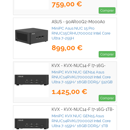
759,00 €
Comprar
ASUS - 90AR00Q2-M000A0
MiniPC Asus NUC 15 Pro
RNUC15CRHU700002 Intel Core
Ultra 7-255H
899,00 €
Comprar
KVX - KVX-NUC14-F I7-16G-
512GB-SSD
MiniPC KVX NUC GEN14 Asus
RNUC14RVKU700002I Intel Core
Ultra 7-155H/ 16GB DDR5/ 512GB
SSD/ Sin Sistema Operativo
1.425,00 €
Comprar
KVX - KVX-NUC14-F I7-16G-1TB-
SSD
MiniPC KVX NUC GEN15 Asus
RNUC14RVKU700002I Intel Core
Ultra 7-155H/ 16GB DDR5/ 1TB