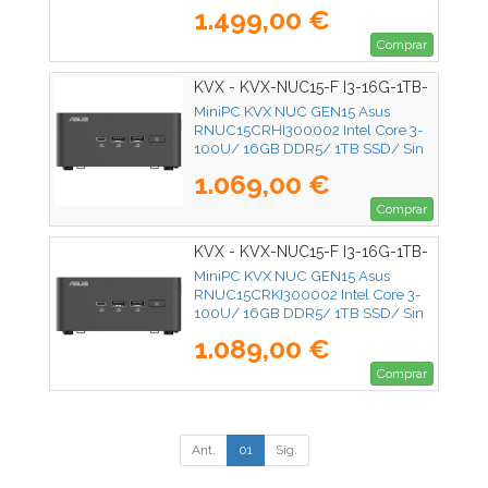
SSD/ Sin Sistema Operativo
1.499,00 €
Comprar
KVX - KVX-NUC15-F I3-16G-1TB-
SSD
MiniPC KVX NUC GEN15 Asus
RNUC15CRHI300002 Intel Core 3-
100U/ 16GB DDR5/ 1TB SSD/ Sin
Sistema Operativo
1.069,00 €
Comprar
KVX - KVX-NUC15-F I3-16G-1TB-
2
MiniPC KVX NUC GEN15 Asus
RNUC15CRKI300002 Intel Core 3-
100U/ 16GB DDR5/ 1TB SSD/ Sin
Sistema Operativo
1.089,00 €
Comprar
Ant.
01
Sig.