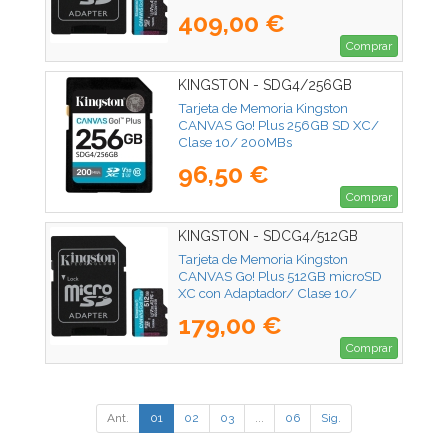
409,00 €
Comprar
KINGSTON - SDG4/256GB
Tarjeta de Memoria Kingston
CANVAS Go! Plus 256GB SD XC/
Clase 10/ 200MBs
96,50 €
Comprar
KINGSTON - SDCG4/512GB
Tarjeta de Memoria Kingston
CANVAS Go! Plus 512GB microSD
XC con Adaptador/ Clase 10/
200MBs
179,00 €
Comprar
Ant.
01
02
03
...
06
Sig.