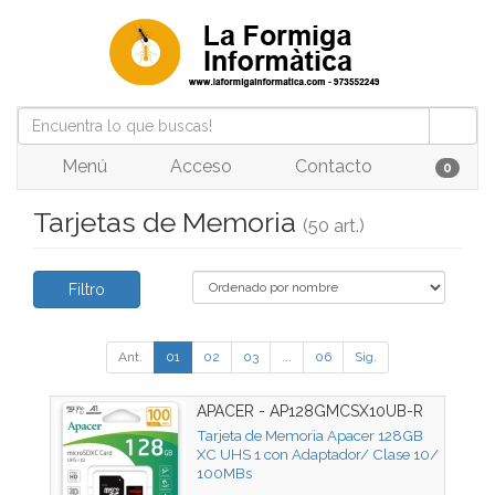
Menú
Acceso
Contacto
0
Tarjetas de Memoria
(50 art.)
Filtro
Ant.
01
02
03
...
06
Sig.
APACER - AP128GMCSX10UB-R
Tarjeta de Memoria Apacer 128GB
XC UHS 1 con Adaptador/ Clase 10/
100MBs