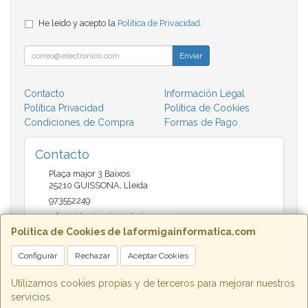
He leído y acepto la
Política de Privacidad
.
Enviar
Contacto
Información Legal
Política Privacidad
Política de Cookies
Condiciones de Compra
Formas de Pago
Contacto
Plaça major 3 Baixos
25210
GUISSONA
,
Lleida
973552249
administracio@insectari.com
Política de Cookies de laformigainformatica.com
Configurar
Rechazar
Aceptar Cookies
Horario
Matí de 9 a 13:30 - Tarda 17 a 20:30
Utilizamos cookies propias y de terceros para mejorar nuestros
servicios.