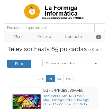
Menú
Acceso
Contacto
0
Televisor hasta 65 pulgadas
(18 art.)
Filtro
Ant.
01
02
Sig.
LG - 65MRGB86B6A.AEU
Televisor LG Mini RGB evo AI
MRGB86 65MRGB86B6A 65"/
Ultra HD 4K/ Smart TV/ WiFi