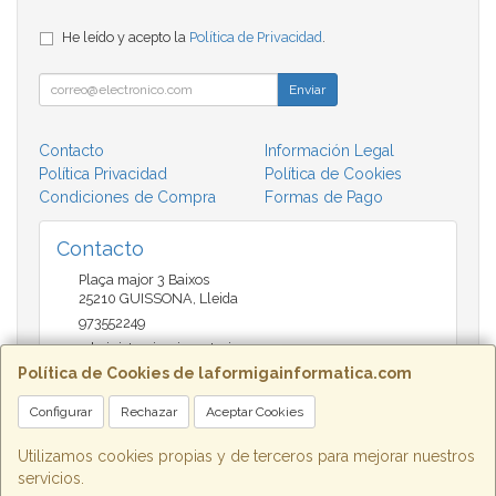
He leído y acepto la
Política de Privacidad
.
Enviar
Contacto
Información Legal
Política Privacidad
Política de Cookies
Condiciones de Compra
Formas de Pago
Contacto
Plaça major 3 Baixos
25210
GUISSONA
,
Lleida
973552249
administracio@insectari.com
Política de Cookies de laformigainformatica.com
Configurar
Rechazar
Aceptar Cookies
Horario
Matí de 9 a 13:30 - Tarda 17 a 20:30
Utilizamos cookies propias y de terceros para mejorar nuestros
servicios.