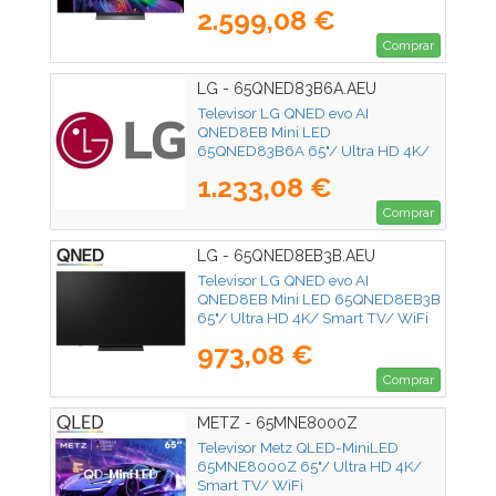
2.599,08 €
Comprar
LG - 65QNED83B6A.AEU
Televisor LG QNED evo AI
QNED8EB Mini LED
65QNED83B6A 65"/ Ultra HD 4K/
Smart TV/ WiFi
1.233,08 €
Comprar
LG - 65QNED8EB3B.AEU
Televisor LG QNED evo AI
QNED8EB Mini LED 65QNED8EB3B
65"/ Ultra HD 4K/ Smart TV/ WiFi
973,08 €
Comprar
METZ - 65MNE8000Z
Televisor Metz QLED-MiniLED
65MNE8000Z 65"/ Ultra HD 4K/
Smart TV/ WiFi