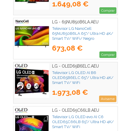
1.649,08 €
Comprar
LG - 65NU850B6LA.AEU
Televisor LG NanoCell
65NU850B6LA 65"/ Ultra HD 4K/
Smart TV/ WiFi/ Negro
673,08 €
Comprar
LG - OLED65B6ELC.AEU
Televisor LG OLED AI B6
OLED65B6ELC 65"/ Ultra HD 4K/
Smart TV/ WiFi
1.973,08 €
Avísame
LG - OLED65C66LB.AEU
Televisor LG OLED evo AI C6
OLED65C66LB 65"/ Ultra HD 4K/
Smart TV/ WiFi