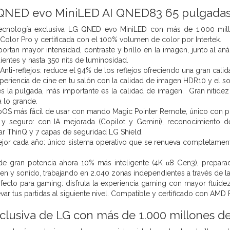
QNED evo MiniLED AI QNED83 65 pulgadas
 tecnología exclusiva LG QNED evo MiniLED con más de 1.000 mil
lor Pro y certificada con el 100% volumen de color por Intertek.
ortan mayor intensidad, contraste y brillo en la imagen, junto al a
entes y hasta 350 nits de luminosidad.
nti-reflejos: reduce el 94% de los reflejos ofreciendo una gran cali
xperiencia de cine en tu salón con la calidad de imagen HDR10 y el so
 la pulgada, más importante es la calidad de imagen. Gran nitidez 
a lo grande.
OS más fácil de usar con mando Magic Pointer Remote, único con pu
e y seguro: con IA mejorada (Copilot y Gemini), reconocimiento de
ar ThinQ y 7 capas de seguridad LG Shield.
ejor cada año: único sistema operativo que se renueva completamen
de gran potencia ahora 10% más inteligente (4K α8 Gen3), preparad
n y sonido, trabajando en 2.040 zonas independientes a través de la In
fecto para gaming: disfruta la experiencia gaming con mayor fluid
levar tus partidas al siguiente nivel. Compatible y certificado con A
clusiva de LG con más de 1.000 millones de