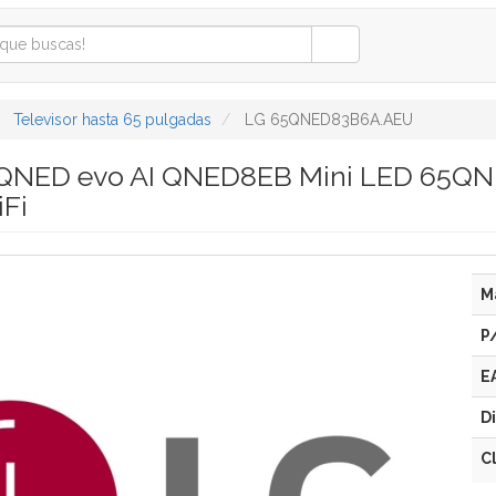
Televisor hasta 65 pulgadas
LG 65QNED83B6A.AEU
G QNED evo AI QNED8EB Mini LED 65QN
Fi
M
P
E
D
C