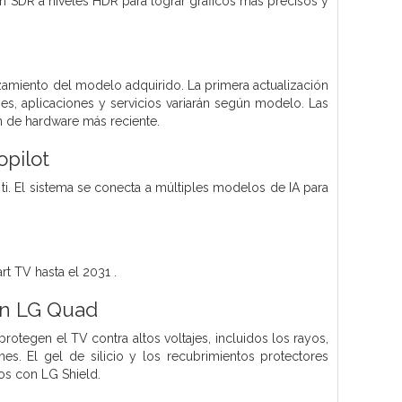
gen SDR a niveles HDR para lograr gráficos más precisos y
nzamiento del modelo adquirido. La primera actualización
nes, aplicaciones y servicios variarán según modelo. Las
n de hardware más reciente.
pilot
i. El sistema se conecta a múltiples modelos de IA para
t TV hasta el 2031 .
ión LG Quad
otegen el TV contra altos voltajes, incluidos los rayos,
s. El gel de silicio y los recubrimientos protectores
os con LG Shield.