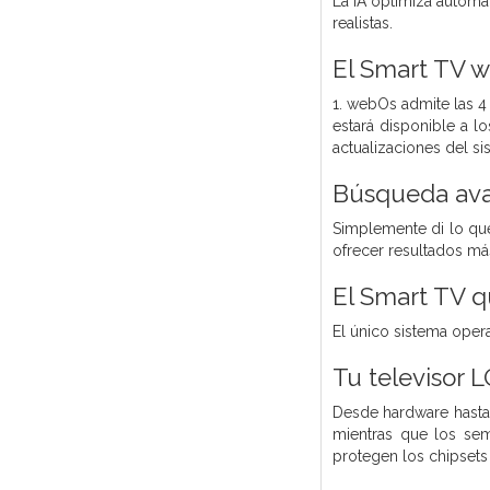
La IA optimiza automát
realistas.
El Smart TV w
1. webOs admite las 4
estará disponible a l
actualizaciones del s
Búsqueda avan
Simplemente di lo que
ofrecer resultados má
El Smart TV q
El único sistema oper
Tu televisor 
Desde hardware hasta 
mientras que los sem
protegen los chipsets