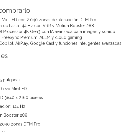
 comprarlo
 MiniLED con 2.040 zonas de atenuación DTM Pro
va de hasta 144 Hz con VRR y Motion Booster 288
AI Processor 4K Gen3 con IA avanzada para imagen y sonido
 FreeSync Premium, ALLM y cloud gaming
pilot, AirPlay, Google Cast y funciones inteligentes avanzadas
nes
65 pulgadas
ED evo MiniLED
HD 3840 x 2160 píxeles
zación: 144 Hz
on Booster 288
 2040 zonas DTM Pro