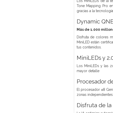
Los MiniLEDs de la te
Tone Mapping Pro en 
gracias a la tecnolo
Dynamic QNED
Más de 1.000 millon
Disfruta de colores 
MiniLED están certifi
tus contenidos.
MiniLEDs y 2.
Los MiniLEDs y las zo
mayor detalle
Procesador de
El procesador α8 Gen3
zonas independientes a 
Disfruta de l