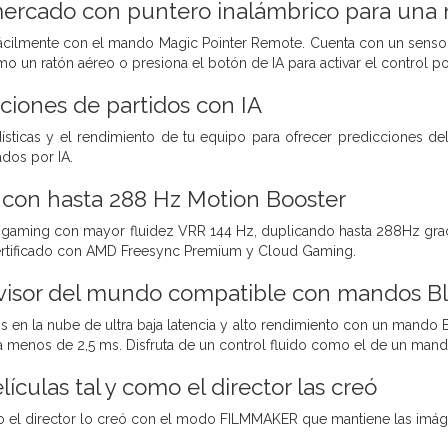
mercado con puntero inalámbrico para una 
 fácilmente con el mando Magic Pointer Remote. Cuenta con un sens
mo un ratón aéreo o presiona el botón de IA para activar el control po
ciones de partidos con IA
adísticas y el rendimiento de tu equipo para ofrecer predicciones de
dos por IA.
 con hasta 288 Hz Motion Booster
a gaming con mayor fluidez VRR 144 Hz, duplicando hasta 288Hz gracia
certificado con AMD Freesync Premium y Cloud Gaming.
evisor del mundo compatible con mandos Blu
 en la nube de ultra baja latencia y alto rendimiento con un mando Bl
 a menos de 2,5 ms. Disfruta de un control fluido como el de un man
elículas tal y como el director las creó
mo el director lo creó con el modo FILMMAKER que mantiene las imágen