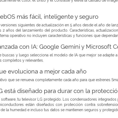
icamente el color, el brillo y el contraste y eleva la calidad de ima
ebOS más fácil, inteligente y seguro
 versiones siguientes de actualización en 5 años desde el año de la
os 2 años del lanzamiento del producto. Características, actualizacio
istema operativo no incluyen características y funciones que dependa
zada con IA: Google Gemini y Microsoft Co
 buscas y luego selecciona el modelo de IA que mejor se adapte a t
s completos y relevantes.
ue evoluciona a mejor cada año
ativo que se renueva completamente cada año para que estrenes Smar
LG está diseñado para durar con la protecc
software, tu televisor LG protegido. Los condensadores integrados pr
iconductores están diseñados con protección contra sobretensione
 de la humedad e incluso tus datos se mantienen seguros y protegid