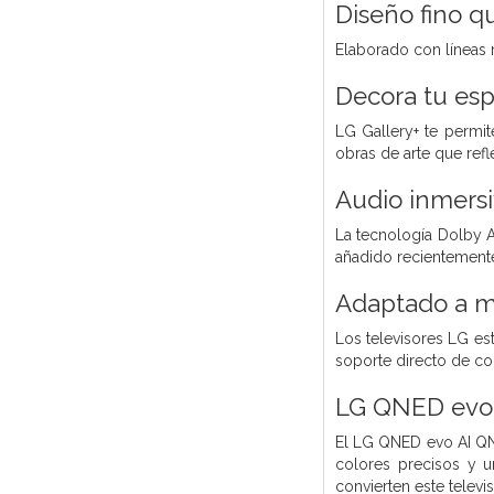
Diseño fino q
Elaborado con líneas m
Decora tu esp
LG Gallery+ te permi
obras de arte que refle
Audio inmersi
La tecnología Dolby A
añadido recientemente
Adaptado a mu
Los televisores LG es
soporte directo de con
LG QNED evo
El LG QNED evo AI QN
colores precisos y 
convierten este telev