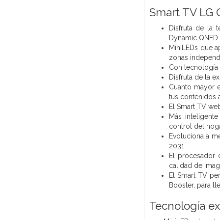
Smart TV LG 
Disfruta de la
Dynamic QNED Co
MiniLEDs que ap
zonas independi
Con tecnología A
Disfruta de la e
Cuanto mayor es
tus contenidos 
El Smart TV web
Más inteligent
control del hog
Evoluciona a m
2031.
El procesador 
calidad de image
El Smart TV per
Booster, para l
Tecnología ex