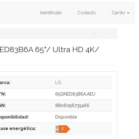
Identifícate
Contacto
Carrito
ED83B6A 65"/ Ultra HD 4K/
arca:
LG
/N:
65QNED83B6A.AEU
AN:
8806096735466
isponibilidad:
Disponible
lase energética: