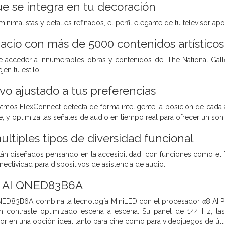
ue se integra en tu decoración
inimalistas y detalles refinados, el perfil elegante de tu televisor apo
acio con más de 5000 contenidos artísticos
te acceder a innumerables obras y contenidos de: The National Ga
jen tu estilo.
vo ajustado a tus preferencias
tmos FlexConnect detecta de forma inteligente la posición de cada a
, y optimiza las señales de audio en tiempo real para ofrecer un son
ltiples tipos de diversidad funcional
tán diseñados pensando en la accesibilidad, con funciones como el F
ectividad para dispositivos de asistencia de audio.
 AI QNED83B6A
ED83B6A combina la tecnología MiniLED con el procesador α8 AI Pr
un contraste optimizado escena a escena. Su panel de 144 Hz, l
isor en una opción ideal tanto para cine como para videojuegos de úl