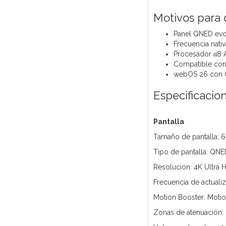
Motivos para
Panel QNED evo
Frecuencia nati
Procesador α8 
Compatible con
webOS 26 con Co
Especificacio
Pantalla
Tamaño de pantalla: 
Tipo de pantalla: QN
Resolución: 4K Ultra 
Frecuencia de actuali
Motion Booster: Moti
Zonas de atenuación: