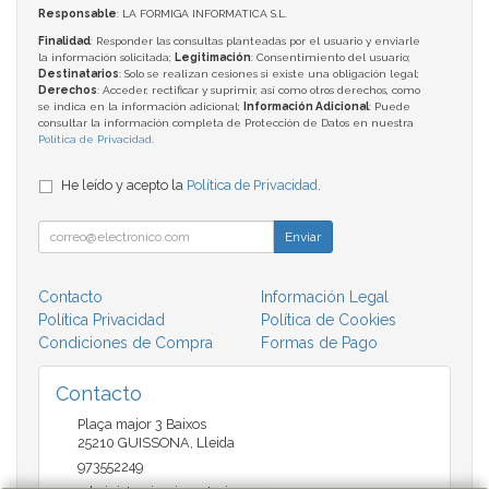
Responsable
: LA FORMIGA INFORMATICA S.L.
Finalidad
: Responder las consultas planteadas por el usuario y enviarle
la información solicitada;
Legitimación
: Consentimiento del usuario;
Destinatarios
: Solo se realizan cesiones si existe una obligación legal;
Derechos
: Acceder, rectificar y suprimir, así como otros derechos, como
se indica en la información adicional;
Información Adicional
: Puede
consultar la información completa de Protección de Datos en nuestra
Política de Privacidad
.
He leído y acepto la
Política de Privacidad
.
Enviar
Contacto
Información Legal
Política Privacidad
Política de Cookies
Condiciones de Compra
Formas de Pago
Contacto
Plaça major 3 Baixos
25210
GUISSONA
,
Lleida
973552249