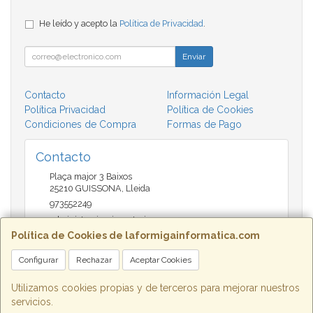
He leído y acepto la
Política de Privacidad
.
Enviar
Contacto
Información Legal
Política Privacidad
Política de Cookies
Condiciones de Compra
Formas de Pago
Contacto
Plaça major 3 Baixos
25210
GUISSONA
,
Lleida
973552249
administracio@insectari.com
Política de Cookies de laformigainformatica.com
Configurar
Rechazar
Aceptar Cookies
Horario
Matí de 9 a 13:30 - Tarda 17 a 20:30
Utilizamos cookies propias y de terceros para mejorar nuestros
servicios.