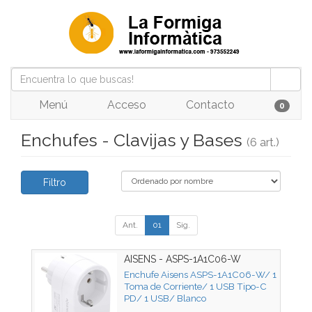
Menú
Acceso
Contacto
0
Enchufes - Clavijas y Bases
(6 art.)
Filtro
Ant.
01
Sig.
AISENS - ASPS-1A1C06-W
Enchufe Aisens ASPS-1A1C06-W/ 1
Toma de Corriente/ 1 USB Tipo-C
PD/ 1 USB/ Blanco