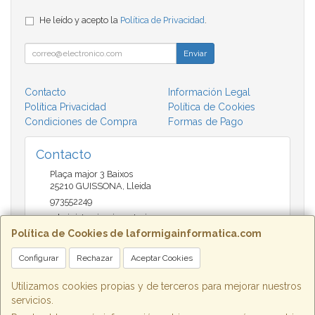
He leído y acepto la
Política de Privacidad
.
Enviar
Contacto
Información Legal
Política Privacidad
Política de Cookies
Condiciones de Compra
Formas de Pago
Contacto
Plaça major 3 Baixos
25210
GUISSONA
,
Lleida
973552249
administracio@insectari.com
Política de Cookies de laformigainformatica.com
Configurar
Rechazar
Aceptar Cookies
Horario
Matí de 9 a 13:30 - Tarda 17 a 20:30
Utilizamos cookies propias y de terceros para mejorar nuestros
servicios.