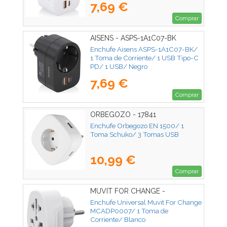
7,69 €
Comprar
AISENS - ASPS-1A1C07-BK
Enchufe Aisens ASPS-1A1C07-BK/
1 Toma de Corriente/ 1 USB Tipo-C
PD/ 1 USB/ Negro
7,69 €
Comprar
ORBEGOZO - 17841
Enchufe Orbegozo EN 1500/ 1
Toma Schuko/ 3 Tomas USB
10,99 €
Comprar
MUVIT FOR CHANGE -
MCADP0007
Enchufe Universal Muvit For Change
MCADP0007/ 1 Toma de
Corriente/ Blanco