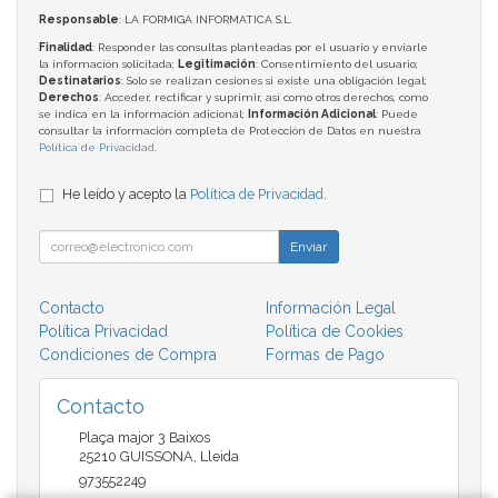
Responsable
: LA FORMIGA INFORMATICA S.L.
Finalidad
: Responder las consultas planteadas por el usuario y enviarle
la información solicitada;
Legitimación
: Consentimiento del usuario;
Destinatarios
: Solo se realizan cesiones si existe una obligación legal;
Derechos
: Acceder, rectificar y suprimir, así como otros derechos, como
se indica en la información adicional;
Información Adicional
: Puede
consultar la información completa de Protección de Datos en nuestra
Política de Privacidad
.
He leído y acepto la
Política de Privacidad
.
Enviar
Contacto
Información Legal
Política Privacidad
Política de Cookies
Condiciones de Compra
Formas de Pago
Contacto
Plaça major 3 Baixos
25210
GUISSONA
,
Lleida
973552249