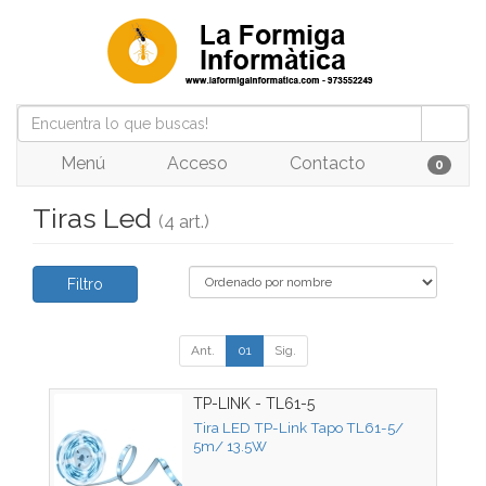
Menú
Acceso
Contacto
0
Tiras Led
(4 art.)
Filtro
Ant.
01
Sig.
TP-LINK - TL61-5
Tira LED TP-Link Tapo TL61-5/
5m/ 13.5W