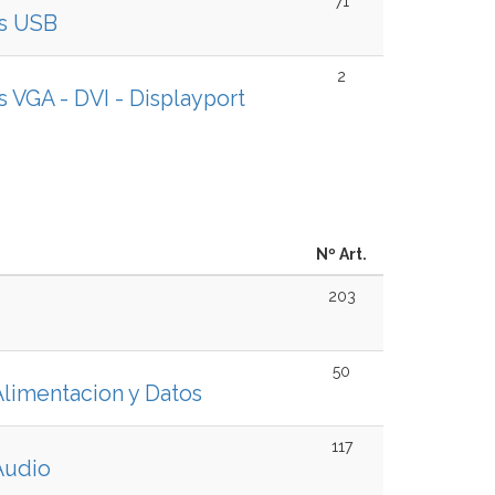
71
s USB
2
 VGA - DVI - Displayport
Nº Art.
203
50
Alimentacion y Datos
117
Audio