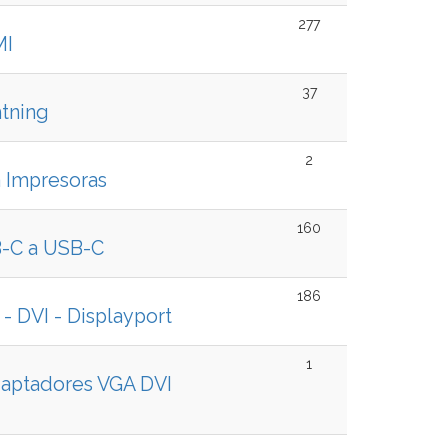
277
MI
37
htning
2
a Impresoras
160
-C a USB-C
186
- DVI - Displayport
1
daptadores VGA DVI
t