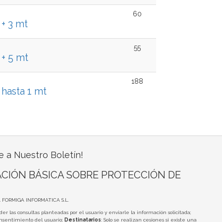
60
+ 3 mt
55
+ 5 mt
188
hasta 1 mt
e a Nuestro Boletín!
CIÓN BÁSICA SOBRE PROTECCIÓN DE
A FORMIGA INFORMATICA S.L.
der las consultas planteadas por el usuario y enviarle la información solicitada;
onsentimiento del usuario;
Destinatarios
: Solo se realizan cesiones si existe una