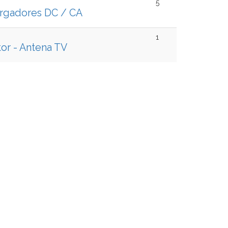
5
argadores DC / CA
1
or - Antena TV