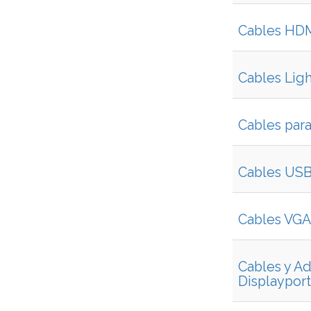
Cables HD
Cables Lig
Cables par
Cables USB
Cables VGA 
Cables y A
Displaypor