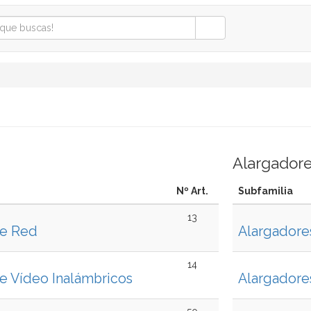
Alargador
Nº Art.
Subfamilia
13
de Red
Alargadore
14
e Vídeo Inalámbricos
Alargador