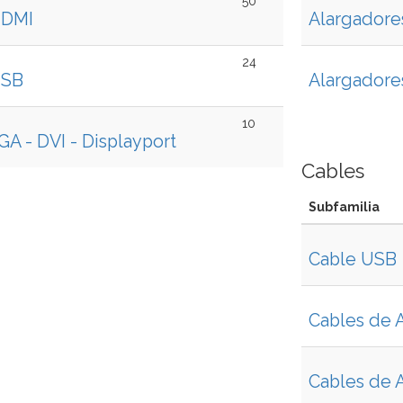
50
HDMI
Alargadore
24
USB
Alargadores
10
A - DVI - Displayport
Cables
Subfamilia
Cable USB
Cables de 
Cables de 