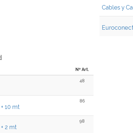
Cables y C
Euroconect
d
Nº Art.
48
86
+ 10 mt
98
+ 2 mt