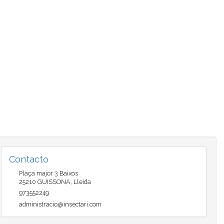
Contacto
Plaça major 3 Baixos
25210
GUISSONA
,
Lleida
973552249
administracio@insectari.com