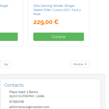
tinger
Silla Gaming Woxter Stinger
Station Elite/ Luces LED/ Azul y
Rosa
229,00 €
Comprar
Sig.
Mostrar
Contacto
Plaça major 3 Baixos
25210
GUISSONA
,
Lleida
973552249
administracio@insectari.com