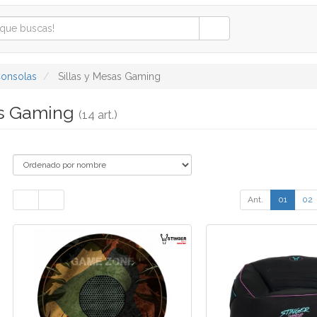
onsolas
Sillas y Mesas Gaming
as Gaming
(14 art.)
Ant.
01
02