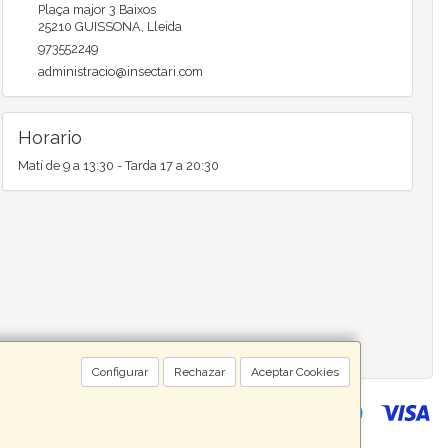
Plaça major 3 Baixos
25210
GUISSONA
,
Lleida
973552249
administracio@insectari.com
Horario
Matí de 9 a 13:30 - Tarda 17 a 20:30
Configurar
Rechazar
Aceptar Cookies