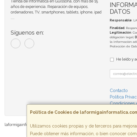
Tienda de Informática en Guissona, con más de 15
INFORMA
años de experiencia. Reparación de equipos,
DATOS
ordenadores, TV, smartphones, tablets, iphone, ipad
....
Responsable
: L
Finalidad
: Respon
Síguenos en:
Legitimación
: C
obligación legal;
D
la información adi
Protección de Da
He leído y 
Contacto
Política Priva
Condiciones
Política de Cookies de laformigainformatica.co
laformigainformatica.com © 2026
Utilizamos cookies propias y de terceros para mejorar
Puede obtener más información, o bien conocer cómo