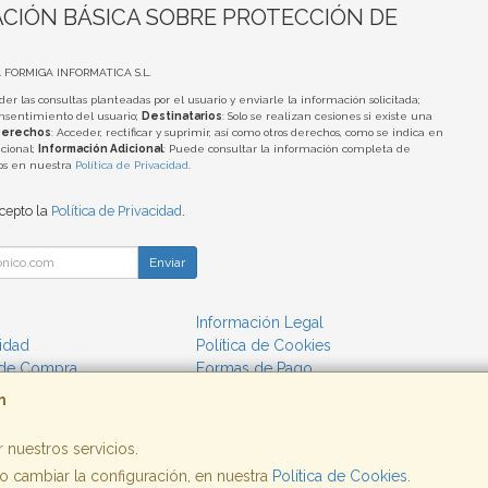
CIÓN BÁSICA SOBRE PROTECCIÓN DE
A FORMIGA INFORMATICA S.L.
der las consultas planteadas por el usuario y enviarle la información solicitada;
onsentimiento del usuario;
Destinatarios
: Solo se realizan cesiones si existe una
erechos
: Acceder, rectificar y suprimir, así como otros derechos, como se indica en
cional;
Información Adicional
: Puede consultar la información completa de
tos en nuestra
Política de Privacidad
.
acepto la
Política de Privacidad
.
Enviar
Información Legal
cidad
Política de Cookies
 de Compra
Formas de Pago
m
 nuestros servicios.
 cambiar la configuración, en nuestra
, , , , España. - C.I.F.: B25662933 - Tfno:
Política de Cookies
.