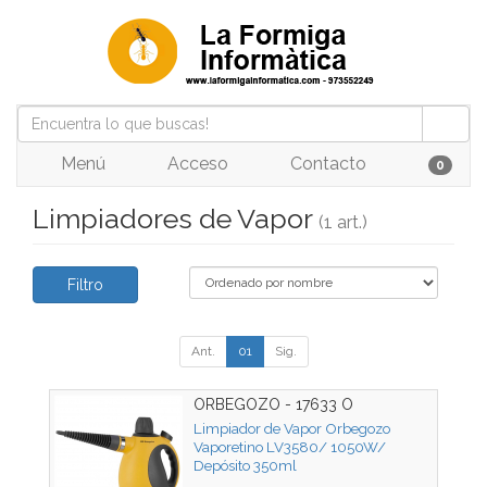
Menú
Acceso
Contacto
0
Limpiadores de Vapor
(1 art.)
Filtro
Ant.
01
Sig.
ORBEGOZO - 17633 O
Limpiador de Vapor Orbegozo
Vaporetino LV3580/ 1050W/
Depósito 350ml