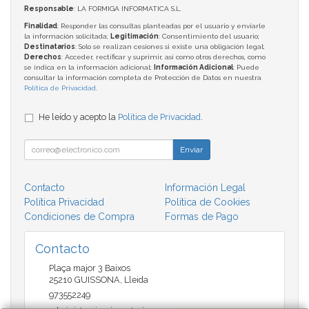
Responsable
: LA FORMIGA INFORMATICA S.L.
Finalidad
: Responder las consultas planteadas por el usuario y enviarle
la información solicitada;
Legitimación
: Consentimiento del usuario;
Destinatarios
: Solo se realizan cesiones si existe una obligación legal;
Derechos
: Acceder, rectificar y suprimir, así como otros derechos, como
se indica en la información adicional;
Información Adicional
: Puede
consultar la información completa de Protección de Datos en nuestra
Política de Privacidad
.
He leído y acepto la
Política de Privacidad
.
Enviar
Contacto
Información Legal
Política Privacidad
Política de Cookies
Condiciones de Compra
Formas de Pago
Contacto
Plaça major 3 Baixos
25210
GUISSONA
,
Lleida
973552249