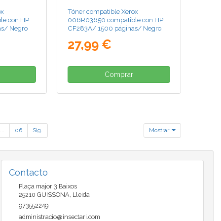
ox
Tóner compatible Xerox
le con HP
006R03650 compatible con HP
s/ Negro
CF283A/ 1500 páginas/ Negro
27,99 €
Comprar
...
06
Sig.
Mostrar
Contacto
Plaça major 3 Baixos
25210
GUISSONA
,
Lleida
973552249
administracio@insectari.com