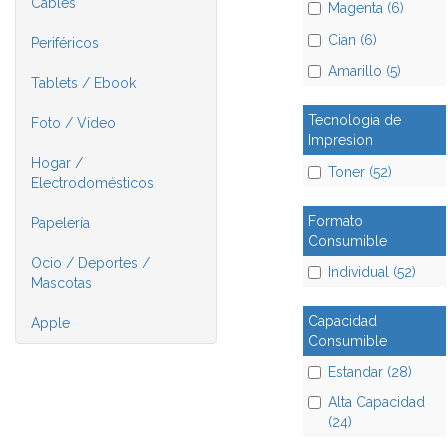
Cables
Magenta (6)
Cian (6)
Periféricos
Amarillo (5)
Tablets / Ebook
Tecnologia de
Foto / Video
Impresion
Hogar /
Toner (52)
Electrodomésticos
Formato
Papelería
Consumible
Ocio / Deportes /
Individual (52)
Mascotas
Capacidad
Apple
Consumible
Estandar (28)
Alta Capacidad
(24)