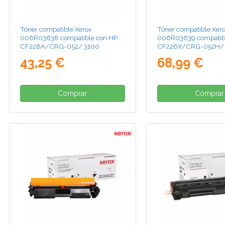
Tóner compatible Xerox
Tóner compatible Xer
006R03638 compatible con HP
006R03639 compatib
CF226A/CRG-052/ 3100
CF226X/CRG-052H/
páginas/ Negro
páginas/ Negro
43,25 €
68,99 €
Comprar
Comprar