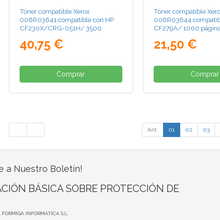
Tóner compatible Xerox
Tóner compatible Xer
006R03641 compatible con HP
006R03644 compatib
CF230X/CRG-051H/ 3500
CF279A/ 1000 página
páginas/ Negro
40,75 €
21,50 €
Comprar
Comprar
Ant.
01
02
03
e a Nuestro Boletín!
CIÓN BÁSICA SOBRE PROTECCIÓN DE
A FORMIGA INFORMATICA S.L.