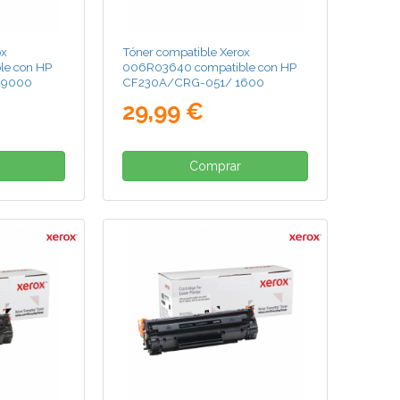
ox
Tóner compatible Xerox
le con HP
006R03640 compatible con HP
 9000
CF230A/CRG-051/ 1600
páginas/ Negro
29,99 €
Comprar