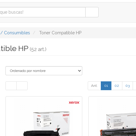
 / Consumibles
Toner Compatible HP
tible HP
(52 art.)
Ant.
01
02
03