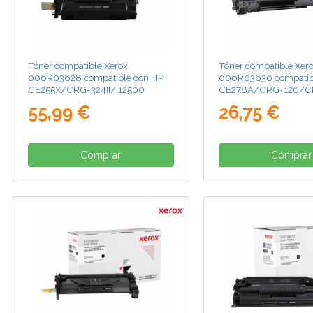
Tóner compatible Xerox
Tóner compatible Xer
006R03628 compatible con HP
006R03630 compatib
CE255X/CRG-324II/ 12500
CE278A/CRG-126/C
páginas/ Negro
2100 páginas/ Negro
55,99 €
26,75 €
Comprar
Comprar