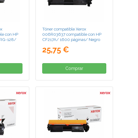
ox
Tóner compatible Xerox
le con HP
006R03637 compatible con HP
RG-128/
CF217A/ 1600 páginas/ Negro
25,75 €
Comprar