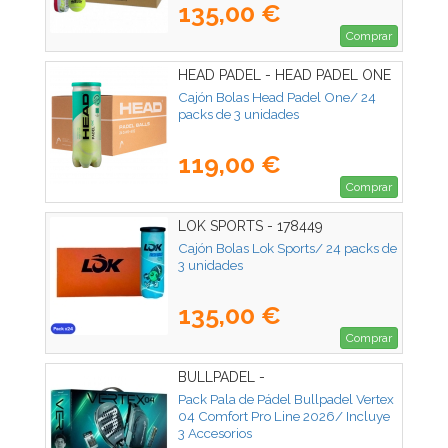
135,00 €
Comprar
HEAD PADEL - HEAD PADEL ONE
72U
Cajón Bolas Head Padel One/ 24
packs de 3 unidades
119,00 €
Comprar
LOK SPORTS - 178449
Cajón Bolas Lok Sports/ 24 packs de
3 unidades
135,00 €
Comprar
BULLPADEL -
Pack Pala de Pádel Bullpadel Vertex
04 Comfort Pro Line 2026/ Incluye
3 Accesorios