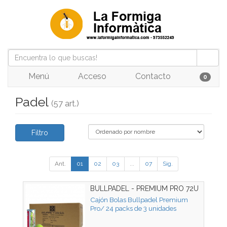
Menú
Acceso
Contacto
0
Padel
(57 art.)
Filtro
Ant.
01
02
03
...
07
Sig.
BULLPADEL - PREMIUM PRO 72U
Cajón Bolas Bullpadel Premium
Pro/ 24 packs de 3 unidades