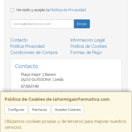
He leído y acepto la
Política de Privacidad
.
Enviar
Contacto
Información Legal
Política Privacidad
Política de Cookies
Condiciones de Compra
Formas de Pago
Contacto
Plaça major 3 Baixos
25210
GUISSONA
,
Lleida
973552249
administracio@insectari.com
Política de Cookies de laformigainformatica.com
Configurar
Rechazar
Aceptar Cookies
Horario
Matí de 9 a 13:30 - Tarda 17 a 20:30
Utilizamos cookies propias y de terceros para mejorar nuestros
servicios.