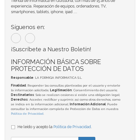
Tienda de Informática en Guissona, con más de 15 años de
experiencia. Reparación de equipos, ordenadores, TV,
smartphones, tablets, iphone, ipad ....
Síguenos en:
¡Suscríbete a Nuestro Boletín!
INFORMACIÓN BÁSICA SOBRE
PROTECCIÓN DE DATOS
Responsable
: LA FORMIGA INFORMATICA S.L.
Finalidad
: Responder las consultas planteadas por el usuario y enviarle
la información solicitada;
Legitimación
: Consentimiento del usuario;
Destinatarios
: Solo se realizan cesiones si existe una obligación legal;
Derechos
: Acceder, rectificar y suprimir, así como otros derechos, como
se indica en la información adicional;
Información Adicional
: Puede
consultar la información completa de Protección de Datos en nuestra
Política de Privacidad
.
He leído y acepto la
Política de Privacidad
.